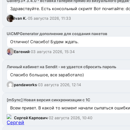
Gallery3x 3.4.0 - вставка галерей прямо из визуального редак
Здравствуйте. Есть консольный скрипт Вот почитайте: do
Ivan K.
·
05 августа 2026, 11:33
UiCMPGenerator дополнение для создания пакетов
Отлично! Спасибо! Будем ждать.
Евгений
·
03 августа 2026, 15:34
Личный кабинет на Sendit - не удается сбросить пароль
Спасибо большое, все заработало)
pandaworks
·
03 августа 2026, 12:14
[mSync] Новая версия синхронизации с 1С
Всем привет. В какой то момент начали сыпаться ошибки: 
Сергей Карпович
·
02 августа 2026, 10:40