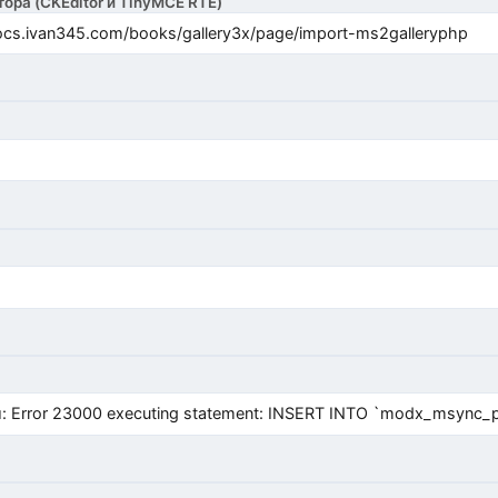
тора (CKEditor и TinyMCE RTE)
cs.ivan345.com/books/gallery3x/page/import-ms2galleryphp
Error 23000 executing statement: INSERT INTO `modx_msync_prod