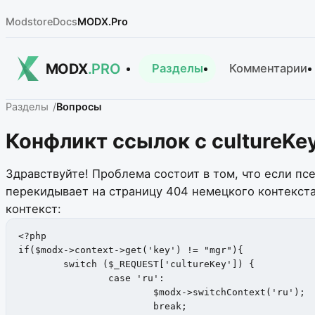
Modstore
Docs
MODX.Pro
MODX
.PRO
Разделы
Комментарии
Разделы
Вопросы
Конфликт ссылок с cultureKe
Здравствуйте! Проблема состоит в том, что если пс
перекидывает на страницу 404 немецкого контекста.
контекст:
<?php

if($modx->context->get('key') != "mgr"){

	switch ($_REQUEST['cultureKey']) {

		case 'ru':

			$modx->switchContext('ru');

			break;
