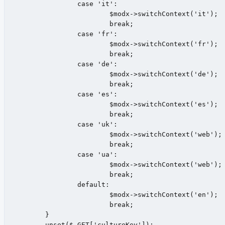
		case 'it':

			$modx->switchContext('it');

			break;

		case 'fr':

			$modx->switchContext('fr');

			break;

		case 'de':

			$modx->switchContext('de');

			break;

		case 'es':

			$modx->switchContext('es');

			break;

		case 'uk':

			$modx->switchContext('web');

			break;

		case 'ua':

			$modx->switchContext('web');

			break;

		default:

			$modx->switchContext('en');

			break;

	}

	unset($_GET['cultureKey']);
