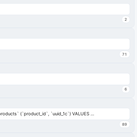
2
71
6
ucts` (`product_id`, `uuid_1c`) VALUES ...
89