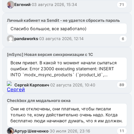
Евгений
·
03 августа 2026, 15:34
71
Личный кабинет на Sendit - не удается сбросить пароль
Спасибо большое, все заработало)
pandaworks
·
03 августа 2026, 12:14
6
[mSync] Новая версия синхронизации с 1С
Всем привет. В какой то момент начали сыпаться
ошибки: Error 23000 executing statement: INSERT
INTO `modx_msync_products` (`product_id`,
`uuid_1c`) VALUES ...
Сергей Карпович
·
02 августа 2026, 10:40
89
Checkbox для модального окна
Они не отключены, они платные, чтобы писали
только те, кому действительно очень надо. Когда
бесплатно люди начинают думать, что я им должен.
Артур Шевченко
·
30 июля 2026, 23:16
11