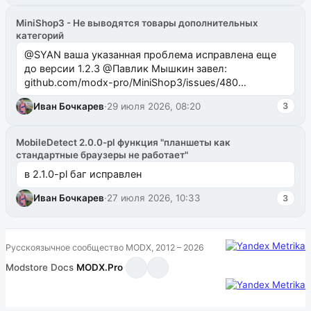
MiniShop3 - Не выводятся товары дополнительных
категорий
@SYAN ваша указанная проблема исправлена еще
до версии 1.2.3 @Павлик Мышкин завел:
github.com/modx-pro/MiniShop3/issues/480
github.com/modx-pro/MiniShop3/issues/481Исправим
Иван Бочкарев
·
29 июля 2026, 08:20
3
в б...
MobileDetect 2.0.0-pl функция "планшеты как
стандартные браузеры не работает"
в 2.1.0-pl баг исправлен
Иван Бочкарев
·
27 июля 2026, 10:33
3
Русскоязычное сообщество MODX, 2012 – 2026
Modstore
·
Docs
·
MODX.Pro
·