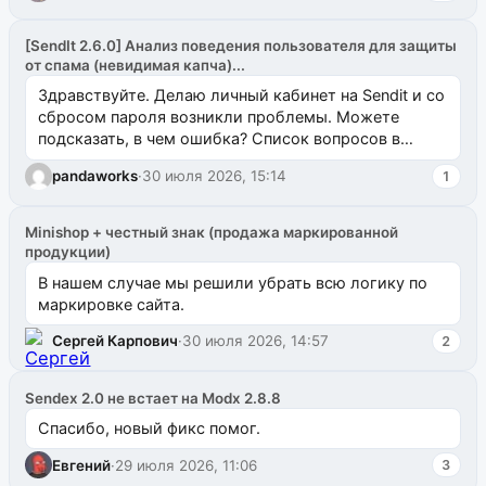
[SendIt 2.6.0] Анализ поведения пользователя для защиты
от спама (невидимая капча)...
Здравствуйте. Делаю личный кабинет на Sendit и со
сбросом пароля возникли проблемы. Можете
подсказать, в чем ошибка? Список вопросов в
одноименном разделе на modx.pro пока пуст, и,...
pandaworks
·
30 июля 2026, 15:14
1
Minishop + честный знак (продажа маркированной
продукции)
В нашем случае мы решили убрать всю логику по
маркировке сайта.
Сергей Карпович
·
30 июля 2026, 14:57
2
Sendex 2.0 не встает на Modx 2.8.8
Спасибо, новый фикс помог.
Евгений
·
29 июля 2026, 11:06
3