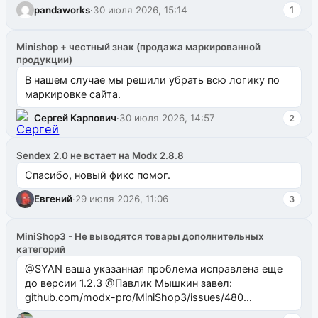
pandaworks
·
30 июля 2026, 15:14
1
Minishop + честный знак (продажа маркированной
продукции)
В нашем случае мы решили убрать всю логику по
маркировке сайта.
Сергей Карпович
·
30 июля 2026, 14:57
2
Sendex 2.0 не встает на Modx 2.8.8
Спасибо, новый фикс помог.
Евгений
·
29 июля 2026, 11:06
3
MiniShop3 - Не выводятся товары дополнительных
категорий
@SYAN ваша указанная проблема исправлена еще
до версии 1.2.3 @Павлик Мышкин завел:
github.com/modx-pro/MiniShop3/issues/480
github.com/modx-pro/MiniShop3/issues/481Исправим