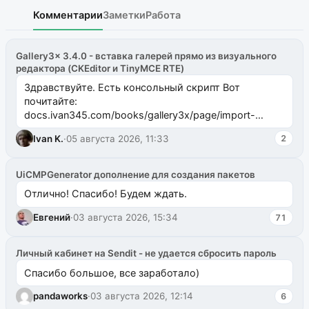
Комментарии
Заметки
Работа
Gallery3x 3.4.0 - вставка галерей прямо из визуального
редактора (CKEditor и TinyMCE RTE)
Здравствуйте. Есть консольный скрипт Вот
почитайте:
docs.ivan345.com/books/gallery3x/page/import-
ms2galleryphp
Ivan K.
·
05 августа 2026, 11:33
2
UiCMPGenerator дополнение для создания пакетов
Отлично! Спасибо! Будем ждать.
Евгений
·
03 августа 2026, 15:34
71
Личный кабинет на Sendit - не удается сбросить пароль
Спасибо большое, все заработало)
pandaworks
·
03 августа 2026, 12:14
6