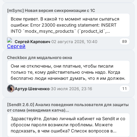
[mSync] Новая версия синхронизации с 1С
Всем привет. В какой то момент начали сыпаться
ошибки: Error 23000 executing statement: INSERT
INTO `modx_msync_products` (`product_id`,
`uuid_1c`) VALUES ...
Сергей Карпович
·
02 августа 2026, 10:40
89
Checkbox для модального окна
Они не отключены, они платные, чтобы писали
только те, кому действительно очень надо. Когда
бесплатно люди начинают думать, что я им должен.
Артур Шевченко
·
30 июля 2026, 23:16
11
[SendIt 2.6.0] Анализ поведения пользователя для защиты
от спама (невидимая капча)...
Здравствуйте. Делаю личный кабинет на Sendit и со
сбросом пароля возникли проблемы. Можете
подсказать, в чем ошибка? Список вопросов в
одноименном разделе на modx.pro пока пуст, и,...