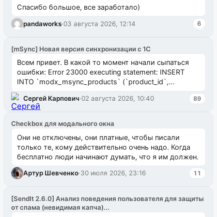
Спасибо большое, все заработало)
pandaworks
·
03 августа 2026, 12:14
6
[mSync] Новая версия синхронизации с 1С
Всем привет. В какой то момент начали сыпаться
ошибки: Error 23000 executing statement: INSERT
INTO `modx_msync_products` (`product_id`,
`uuid_1c`) VALUES ...
Сергей Карпович
·
02 августа 2026, 10:40
89
Checkbox для модального окна
Они не отключены, они платные, чтобы писали
только те, кому действительно очень надо. Когда
бесплатно люди начинают думать, что я им должен.
Артур Шевченко
·
30 июля 2026, 23:16
11
[SendIt 2.6.0] Анализ поведения пользователя для защиты
от спама (невидимая капча)...