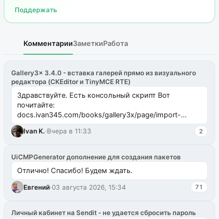
Поддержать
Комментарии
Заметки
Работа
Gallery3x 3.4.0 - вставка галерей прямо из визуального
редактора (CKEditor и TinyMCE RTE)
Здравствуйте. Есть консольный скрипт Вот
почитайте:
docs.ivan345.com/books/gallery3x/page/import-
ms2galleryphp
Ivan K.
·
Вчера в 11:33
2
UiCMPGenerator дополнение для создания пакетов
Отлично! Спасибо! Будем ждать.
Евгений
·
03 августа 2026, 15:34
71
Личный кабинет на Sendit - не удается сбросить пароль