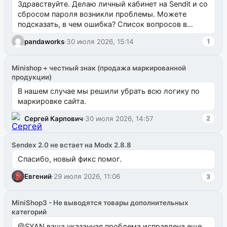
Здравствуйте. Делаю личный кабинет на Sendit и со
сбросом пароля возникли проблемы. Можете
подсказать, в чем ошибка? Список вопросов в
одноименном разделе на modx.pro пока пуст, и,...
pandaworks
·
30 июля 2026, 15:14
1
Minishop + честный знак (продажа маркированной
продукции)
В нашем случае мы решили убрать всю логику по
маркировке сайта.
Сергей Карпович
·
30 июля 2026, 14:57
2
Sendex 2.0 не встает на Modx 2.8.8
Спасибо, новый фикс помог.
Евгений
·
29 июля 2026, 11:06
3
MiniShop3 - Не выводятся товары дополнительных
категорий
@SYAN ваша указанная проблема исправлена еще