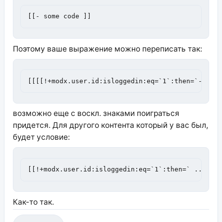
[[- some code ]]
Поэтому ваше выражение можно переписать так:
[[[[!+modx.user.id:isloggedin:eq=`1`:then=`-`:el
возможно еще с воскл. знаками поиграться
придется. Для другого контента который у вас был,
будет условие:
[[!+modx.user.id:isloggedin:eq=`1`:then=` ....  
Как-то так.