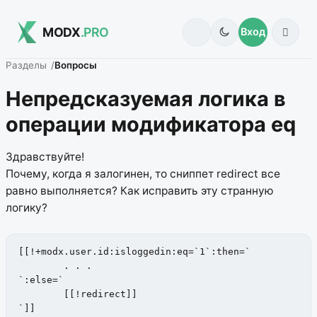
MODX
.PRO
Вход
Разделы
Вопросы
Непредсказуемая логика в
операции модификатора eq
Здравствуйте!
Почему, когда я залогинен, то сниппет redirect все
равно выполняется? Как исправить эту странную
логику?
[[!+modx.user.id:isloggedin:eq=`1`:then=`

	. . .			

`:else=`

	[[!redirect]]

`]]