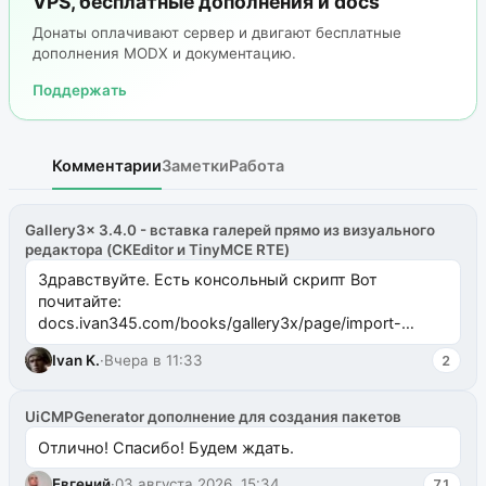
VPS, бесплатные дополнения и docs
Донаты оплачивают сервер и двигают бесплатные
дополнения MODX и документацию.
Поддержать
Комментарии
Заметки
Работа
Gallery3x 3.4.0 - вставка галерей прямо из визуального
редактора (CKEditor и TinyMCE RTE)
Здравствуйте. Есть консольный скрипт Вот
почитайте:
docs.ivan345.com/books/gallery3x/page/import-
ms2galleryphp
Ivan K.
·
Вчера в 11:33
2
UiCMPGenerator дополнение для создания пакетов
Отлично! Спасибо! Будем ждать.
Евгений
·
03 августа 2026, 15:34
71