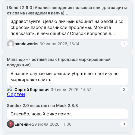
[SendIt 2.6.0] Анализ поведения пользователя для защиты
от спама (невидимая капча)...
Здравствуйте. Делаю личный кабинет на Sendit и со
сбросом пароля возникли проблемы. Можете
подсказать, в чем ошибка? Список вопросов в
одноименном разделе на modx.pro пока пуст, и,...
pandaworks
·
30 июля 2026, 15:14
1
Minishop + честный знак (продажа маркированной
продукции)
В нашем случае мы решили убрать всю логику по
маркировке сайта.
Сергей Карпович
·
30 июля 2026, 14:57
2
Sendex 2.0 не встает на Modx 2.8.8
Спасибо, новый фикс помог.
Евгений
·
29 июля 2026, 11:06
3