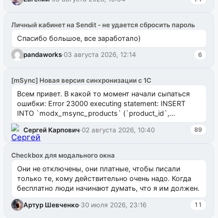
Личный кабинет на Sendit - не удается сбросить пароль
Спасибо большое, все заработало)
pandaworks
·
03 августа 2026, 12:14
6
[mSync] Новая версия синхронизации с 1С
Всем привет. В какой то момент начали сыпаться
ошибки: Error 23000 executing statement: INSERT
INTO `modx_msync_products` (`product_id`,
`uuid_1c`) VALUES ...
Сергей Карпович
·
02 августа 2026, 10:40
89
Checkbox для модального окна
Они не отключены, они платные, чтобы писали
только те, кому действительно очень надо. Когда
бесплатно люди начинают думать, что я им должен.
Артур Шевченко
·
30 июля 2026, 23:16
11