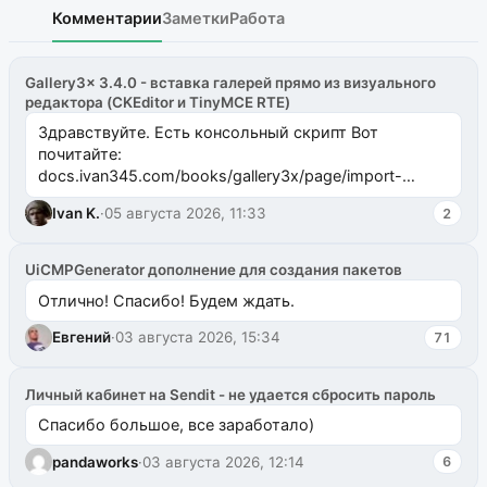
Комментарии
Заметки
Работа
Gallery3x 3.4.0 - вставка галерей прямо из визуального
редактора (CKEditor и TinyMCE RTE)
Здравствуйте. Есть консольный скрипт Вот
почитайте:
docs.ivan345.com/books/gallery3x/page/import-
ms2galleryphp
Ivan K.
·
05 августа 2026, 11:33
2
UiCMPGenerator дополнение для создания пакетов
Отлично! Спасибо! Будем ждать.
Евгений
·
03 августа 2026, 15:34
71
Личный кабинет на Sendit - не удается сбросить пароль
Спасибо большое, все заработало)
pandaworks
·
03 августа 2026, 12:14
6