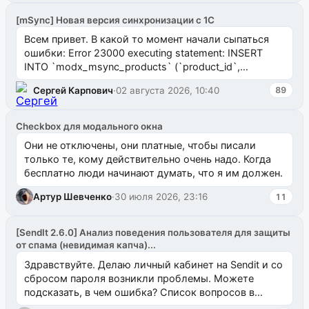
[mSync] Новая версия синхронизации с 1С
Всем привет. В какой то момент начали сыпаться
ошибки: Error 23000 executing statement: INSERT
INTO `modx_msync_products` (`product_id`,
`uuid_1c`) VALUES ...
Сергей Карпович
·
02 августа 2026, 10:40
89
Checkbox для модального окна
Они не отключены, они платные, чтобы писали
только те, кому действительно очень надо. Когда
бесплатно люди начинают думать, что я им должен.
Артур Шевченко
·
30 июля 2026, 23:16
11
[SendIt 2.6.0] Анализ поведения пользователя для защиты
от спама (невидимая капча)...
Здравствуйте. Делаю личный кабинет на Sendit и со
сбросом пароля возникли проблемы. Можете
подсказать, в чем ошибка? Список вопросов в
одноименном разделе на modx.pro пока пуст, и,...