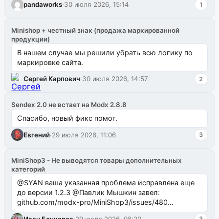
pandaworks
·
30 июля 2026, 15:14
1
Minishop + честный знак (продажа маркированной
продукции)
В нашем случае мы решили убрать всю логику по
маркировке сайта.
Сергей Карпович
·
30 июля 2026, 14:57
2
Sendex 2.0 не встает на Modx 2.8.8
Спасибо, новый фикс помог.
Евгений
·
29 июля 2026, 11:06
3
MiniShop3 - Не выводятся товары дополнительных
категорий
@SYAN ваша указанная проблема исправлена еще
до версии 1.2.3 @Павлик Мышкин завел:
github.com/modx-pro/MiniShop3/issues/480
github.com/modx-pro/MiniShop3/issues/481Исправим
Иван Бочкарев
·
29 июля 2026, 08:20
3