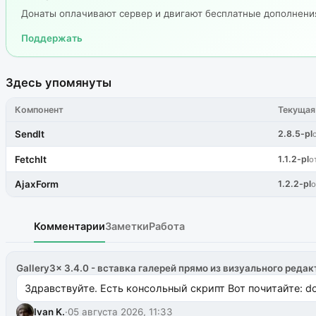
Донаты оплачивают сервер и двигают бесплатные дополнен
Поддержать
Здесь упомянуты
Компонент
Текущая
SendIt
2.8.5-pl
FetchIt
1.1.2-pl
о
AjaxForm
1.2.2-pl
о
Комментарии
Заметки
Работа
Gallery3x 3.4.0 - вставка галерей прямо из визуального редак
Здравствуйте. Есть консольный скрипт Вот почитайте: do
Ivan K.
·
05 августа 2026, 11:33