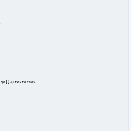


ge]]</textarea>
