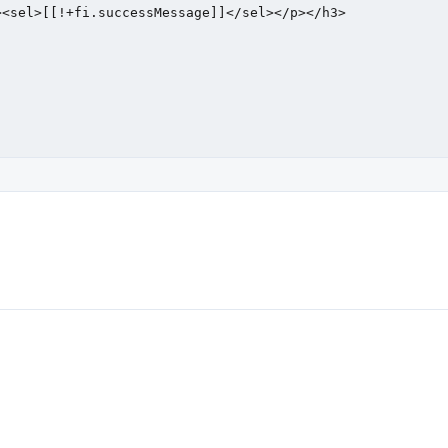
sel>[[!+fi.successMessage]]</sel></p></h3>		
