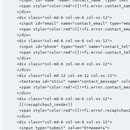
     <input id="name" name="contact_name" type="text"
     <span style="color:red">[[!+fi.error.contact_nam
    </div>

    <div class="col-md-6 col-sm-6 col-xs-12">

     <input id="email" name="contact_email" type="ema
     <span style="color:red">[[!+fi.error.contact_ema
    </div>

    <div class="col-md-6 col-sm-6 col-xs-12">

     <input id="phone" type="text" name="contact_tel"
     <span style="color:red">[[!+fi.error.contact_tel
    </div>

    <div class="col-md-6 col-sm-6 col-xs-12">

    </div>

    <div class="col-md-12 col-sm-12 col-xs-12">

     <textarea id="otziv" name="contact_message" cols
     <span style="color:red">[[!+fi.error.contact_mes
    </div>

    <div class="col-md-6 col-sm-6 col-xs-12">

     [[!recaptchav2_render]]

     <span style="color:red">[[!+fi.error.recaptchav2
    </div>

    <div class="col-md-6 col-sm-6 col-xs-12">

     <input type="submit" value="Отправить"> 
