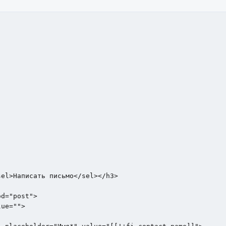
el>Написать письмо</sel></h3>

d="post">

ue="">
