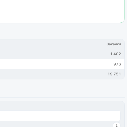
Закачки
1 402
976
19 751
2