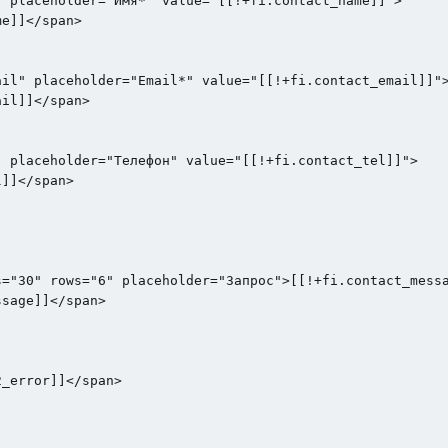
 placeholder="Имя*" value="[[!+fi.contact_name]]">

e]]</span>

il" placeholder="Email*" value="[[!+fi.contact_email]]">
il]]</span>

 placeholder="Телефон" value="[[!+fi.contact_tel]]">

]]</span>

="30" rows="6" placeholder="Запрос">[[!+fi.contact_messa
sage]]</span>

_error]]</span>
