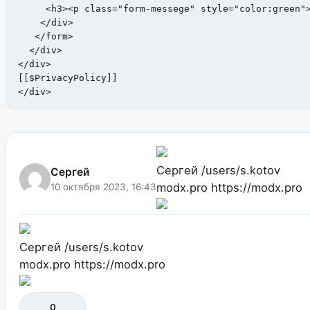
     <h3><p class="form-messege" style="color:green"><
    </div>

   </form>   

  </div>

</div> 

[[$PrivacyPolicy]]

</div>
Сергей
/users/s.kotov
Сергей
modx.pro
https://modx.pro
10 октября 2023, 16:43
Сергей
/users/s.kotov
modx.pro
https://modx.pro
0