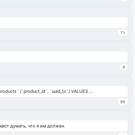
71
6
ucts` (`product_id`, `uuid_1c`) VALUES ...
89
нают думать, что я им должен.