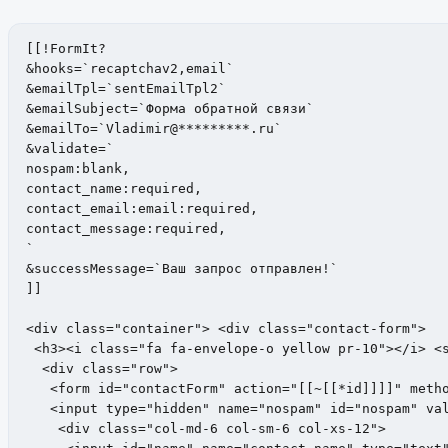
[[!FormIt? 

&hooks=`recaptchav2,email`

&emailTpl=`sentEmailTpl2`

&emailSubject=`Форма обратной связи`

&emailTo=`Vladimir@*********.ru`

&validate=`

nospam:blank,

contact_name:required,

contact_email:email:required,

contact_message:required,

`

&successMessage=`Ваш запрос отправлен!`

]]

<div class="container"> <div class="contact-form">

 <h3><i class="fa fa-envelope-o yellow pr-10"></i> <s
  <div class="row">

   <form id="contactForm" action="[[~[[*id]]]]" metho
   <input type="hidden" name="nospam" id="nospam" val
    <div class="col-md-6 col-sm-6 col-xs-12">
