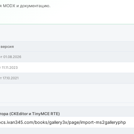
ия MODX и документацию.
 версия
от 01.08.2026
т 11.11.2023
т 17.10.2021
тора (CKEditor и TinyMCE RTE)
cs.ivan345.com/books/gallery3x/page/import-ms2galleryphp