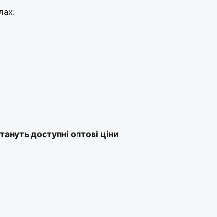
лах:
тануть доступні оптові ціни