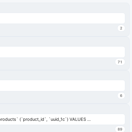
2
71
6
ucts` (`product_id`, `uuid_1c`) VALUES ...
89