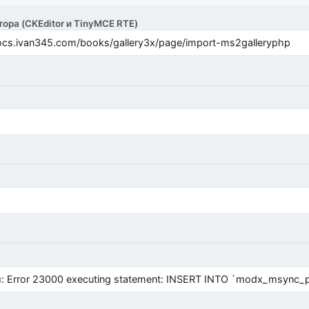
тора (CKEditor и TinyMCE RTE)
cs.ivan345.com/books/gallery3x/page/import-ms2galleryphp
Error 23000 executing statement: INSERT INTO `modx_msync_prod