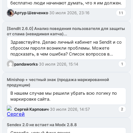
бесплатно люди начинают думать, что я им должен.
Артур Шевченко
·
30 июля 2026, 23:16
11
[SendIt 2.6.0] Анализ поведения пользователя для защиты
от спама (невидимая капча)...
Здравствуйте. Делаю личный кабинет на Sendit и со
сбросом пароля возникли проблемы. Можете
подсказать, в чем ошибка? Список вопросов в
одноименном разделе на modx.pro пока пуст, и,...
pandaworks
·
30 июля 2026, 15:14
1
Minishop + честный знак (продажа маркированной
продукции)
В нашем случае мы решили убрать всю логику по
маркировке сайта.
Сергей Карпович
·
30 июля 2026, 14:57
2
Sendex 2.0 не встает на Modx 2.8.8
Спасибо, новый фикс помог.