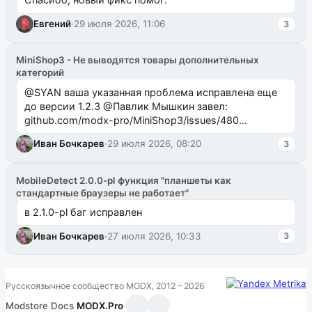
Евгений
·
29 июля 2026, 11:06
3
MiniShop3 - Не выводятся товары дополнительных
категорий
@SYAN ваша указанная проблема исправлена еще
до версии 1.2.3 @Павлик Мышкин завел:
github.com/modx-pro/MiniShop3/issues/480
github.com/modx-pro/MiniShop3/issues/481Исправим
Иван Бочкарев
·
29 июля 2026, 08:20
3
в б...
MobileDetect 2.0.0-pl функция "планшеты как
стандартные браузеры не работает"
в 2.1.0-pl баг исправлен
Иван Бочкарев
·
27 июля 2026, 10:33
3
Русскоязычное сообщество MODX, 2012 – 2026
Modstore
·
Docs
·
MODX.Pro
·