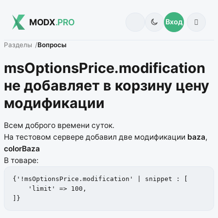
MODX
.PRO
Вход
Разделы
Вопросы
msOptionsPrice.modification
не добавляет в корзину цену
модификации
Всем доброго времени суток.
На тестовом сервере добавил две модификации
baza
,
colorBaza
В товаре:
{'!msOptionsPrice.modification' | snippet : [

    'limit' => 100,

]}