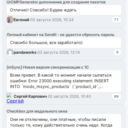
UiCMPGenerator дополнение для создания пакетов
Отлично! Спасибо! Будем ждать.
Евгений
·
03 августа 2026, 15:34
71
Личный кабинет на Sendit - не удается сбросить пароль
Спасибо большое, все заработало)
pandaworks
·
03 августа 2026, 12:14
6
[mSync] Новая версия синхронизации с 1С
Всем привет. В какой то момент начали сыпаться
ошибки: Error 23000 executing statement: INSERT
INTO `modx_msync_products` (`product_id`,
`uuid_1c`) VALUES ...
Сергей Карпович
·
02 августа 2026, 10:40
89
Checkbox для модального окна
Они не отключены, они платные, чтобы писали
только те, кому действительно очень надо. Когда