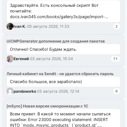
Здравствуйте. Есть консольный скрипт Вот
почитайте:
docs.ivan345.com/books/gallery3x/page/import-
ms2galleryphp
Ivan K.
·
05 августа 2026, 11:33
2
UiCMPGenerator дополнение для создания пакетов
Отлично! Спасибо! Будем ждать.
Евгений
·
03 августа 2026, 15:34
71
Личный кабинет на Sendit - не удается сбросить пароль
Спасибо большое, все заработало)
pandaworks
·
03 августа 2026, 12:14
6
[mSync] Новая версия синхронизации с 1С
Всем привет. В какой то момент начали сыпаться
ошибки: Error 23000 executing statement: INSERT
INTO `modx_msync_products` (`product_id`,