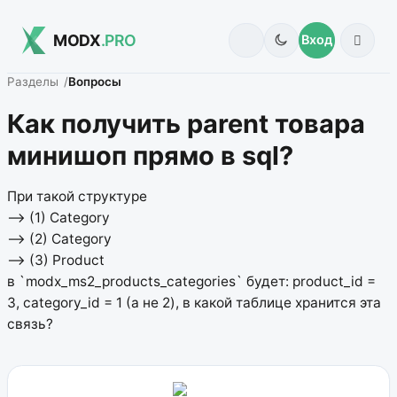
MODX
.PRO
Вход
Разделы
Вопросы
Как получить parent товара
минишоп прямо в sql?
При такой структуре
–> (1) Category
–> (2) Category
–> (3) Product
в `modx_ms2_products_categories` будет: product_id =
3, category_id = 1 (а не 2), в какой таблице хранится эта
связь?