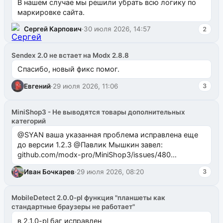
В нашем случае мы решили убрать всю логику по
маркировке сайта.
Сергей Карпович
·
30 июля 2026, 14:57
2
Sendex 2.0 не встает на Modx 2.8.8
Спасибо, новый фикс помог.
Евгений
·
29 июля 2026, 11:06
3
MiniShop3 - Не выводятся товары дополнительных
категорий
@SYAN ваша указанная проблема исправлена еще
до версии 1.2.3 @Павлик Мышкин завел:
github.com/modx-pro/MiniShop3/issues/480
github.com/modx-pro/MiniShop3/issues/481Исправим
Иван Бочкарев
·
29 июля 2026, 08:20
3
в б...
MobileDetect 2.0.0-pl функция "планшеты как
стандартные браузеры не работает"
в 2.1.0-pl баг исправлен