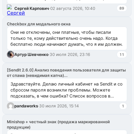
`uuid_1c`) VALUES ...
Сергей Карпович
·
02 августа 2026, 10:40
89
Checkbox для модального окна
Они не отключены, они платные, чтобы писали
только те, кому действительно очень надо. Когда
бесплатно люди начинают думать, что я им должен.
Артур Шевченко
·
30 июля 2026, 23:16
11
[SendIt 2.6.0] Анализ поведения пользователя для защиты
от спама (невидимая капча)...
Здравствуйте. Делаю личный кабинет на Sendit и со
сбросом пароля возникли проблемы. Можете
подсказать, в чем ошибка? Список вопросов в
одноименном разделе на modx.pro пока пуст, и,...
pandaworks
·
30 июля 2026, 15:14
1
Minishop + честный знак (продажа маркированной
продукции)