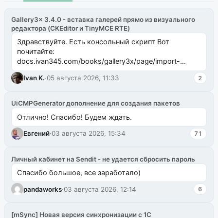
Gallery3x 3.4.0 - вставка галерей прямо из визуального
редактора (CKEditor и TinyMCE RTE)
Здравствуйте. Есть консольный скрипт Вот
почитайте:
docs.ivan345.com/books/gallery3x/page/import-
ms2galleryphp
Ivan K.
·
05 августа 2026, 11:33
2
UiCMPGenerator дополнение для создания пакетов
Отлично! Спасибо! Будем ждать.
Евгений
·
03 августа 2026, 15:34
71
Личный кабинет на Sendit - не удается сбросить пароль
Спасибо большое, все заработало)
pandaworks
·
03 августа 2026, 12:14
6
[mSync] Новая версия синхронизации с 1С