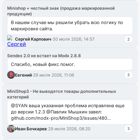
Minishop + честный знак (продажа маркированной
продукции)
В нашем случае мы решили убрать всю логику по
маркировке сайта.
Сергей Карпович
·
30 июля 2026, 14:57
2
Sendex 2.0 не встает на Modx 2.8.8
Спасибо, новый фикс помог.
Евгений
·
29 июля 2026, 11:06
3
MiniShop3 - Не выводятся товары дополнительных
категорий
@SYAN ваша указанная проблема исправлена еще
до версии 1.2.3 @Павлик Мышкин завел:
github.com/modx-pro/MiniShop3/issues/480
github.com/modx-pro/MiniShop3/issues/481Исправим
Иван Бочкарев
·
29 июля 2026, 08:20
3
в б...