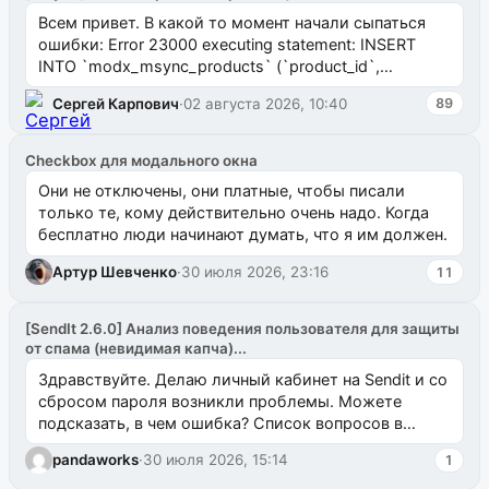
Всем привет. В какой то момент начали сыпаться
ошибки: Error 23000 executing statement: INSERT
INTO `modx_msync_products` (`product_id`,
`uuid_1c`) VALUES ...
Сергей Карпович
·
02 августа 2026, 10:40
89
Checkbox для модального окна
Они не отключены, они платные, чтобы писали
только те, кому действительно очень надо. Когда
бесплатно люди начинают думать, что я им должен.
Артур Шевченко
·
30 июля 2026, 23:16
11
[SendIt 2.6.0] Анализ поведения пользователя для защиты
от спама (невидимая капча)...
Здравствуйте. Делаю личный кабинет на Sendit и со
сбросом пароля возникли проблемы. Можете
подсказать, в чем ошибка? Список вопросов в
одноименном разделе на modx.pro пока пуст, и,...
pandaworks
·
30 июля 2026, 15:14
1