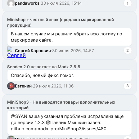
pandaworks
·
30 июля 2026, 15:14
1
Minishop + честный знак (продажа маркированной
продукции)
В нашем случае мы решили убрать всю логику по
маркировке сайта.
Сергей Карпович
·
30 июля 2026, 14:57
2
Sendex 2.0 не встает на Modx 2.8.8
Спасибо, новый фикс помог.
Евгений
·
29 июля 2026, 11:06
3
MiniShop3 - Не выводятся товары дополнительных
категорий
@SYAN ваша указанная проблема исправлена еще
до версии 1.2.3 @Павлик Мышкин завел:
github.com/modx-pro/MiniShop3/issues/480
github.com/modx-pro/MiniShop3/issues/481Исправим