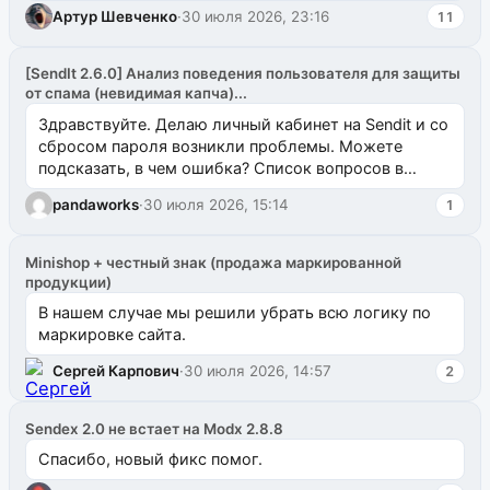
Артур Шевченко
·
30 июля 2026, 23:16
11
[SendIt 2.6.0] Анализ поведения пользователя для защиты
от спама (невидимая капча)...
Здравствуйте. Делаю личный кабинет на Sendit и со
сбросом пароля возникли проблемы. Можете
подсказать, в чем ошибка? Список вопросов в
одноименном разделе на modx.pro пока пуст, и,...
pandaworks
·
30 июля 2026, 15:14
1
Minishop + честный знак (продажа маркированной
продукции)
В нашем случае мы решили убрать всю логику по
маркировке сайта.
Сергей Карпович
·
30 июля 2026, 14:57
2
Sendex 2.0 не встает на Modx 2.8.8
Спасибо, новый фикс помог.