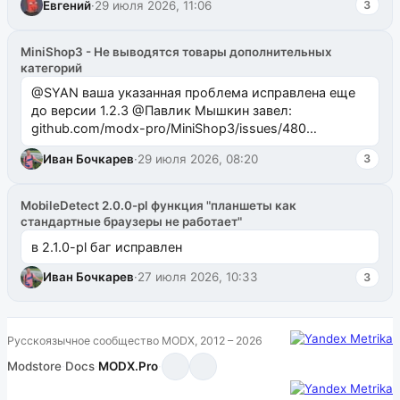
Евгений
·
29 июля 2026, 11:06
3
MiniShop3 - Не выводятся товары дополнительных
категорий
@SYAN ваша указанная проблема исправлена еще
до версии 1.2.3 @Павлик Мышкин завел:
github.com/modx-pro/MiniShop3/issues/480
github.com/modx-pro/MiniShop3/issues/481Исправим
Иван Бочкарев
·
29 июля 2026, 08:20
3
в б...
MobileDetect 2.0.0-pl функция "планшеты как
стандартные браузеры не работает"
в 2.1.0-pl баг исправлен
Иван Бочкарев
·
27 июля 2026, 10:33
3
Русскоязычное сообщество MODX, 2012 – 2026
Modstore
·
Docs
·
MODX.Pro
·