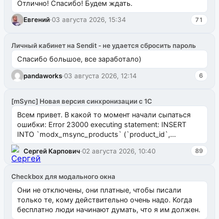
Отлично! Спасибо! Будем ждать.
Евгений
·
03 августа 2026, 15:34
71
Личный кабинет на Sendit - не удается сбросить пароль
Спасибо большое, все заработало)
pandaworks
·
03 августа 2026, 12:14
6
[mSync] Новая версия синхронизации с 1С
Всем привет. В какой то момент начали сыпаться
ошибки: Error 23000 executing statement: INSERT
INTO `modx_msync_products` (`product_id`,
`uuid_1c`) VALUES ...
Сергей Карпович
·
02 августа 2026, 10:40
89
Checkbox для модального окна
Они не отключены, они платные, чтобы писали
только те, кому действительно очень надо. Когда
бесплатно люди начинают думать, что я им должен.