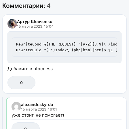
Комментарии:
4
Артур Шевченко
15 марта 2023, 15:04
RewriteCond %{THE_REQUEST} ^[A-Z]{3,9}\ /index\.(
RewriteRule ^(.*)index\.(php|html|htm)$ $1 [R=30
Добавить в htaccess
0
alexandr.skyrda
15 марта 2023, 16:01
уже стоит, не помогает(
0