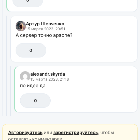
Артур Шевченко
15 марта 2023, 20:51
А сервер точно apache?
0
alexandr.skyrda
15 марта 2023, 21:18
по идее да
0
Авторизуйтесь
или
зарегистрируйтесь
, чтобы
оставлять комментарии.