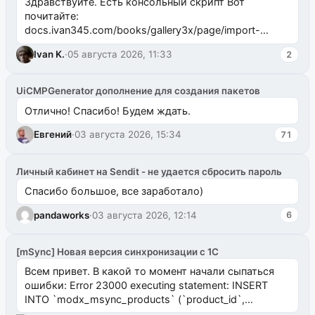
Здравствуйте. Есть консольный скрипт Вот
почитайте:
docs.ivan345.com/books/gallery3x/page/import-
ms2galleryphp
Ivan K.
·
05 августа 2026, 11:33
2
UiCMPGenerator дополнение для создания пакетов
Отлично! Спасибо! Будем ждать.
Евгений
·
03 августа 2026, 15:34
71
Личный кабинет на Sendit - не удается сбросить пароль
Спасибо большое, все заработало)
pandaworks
·
03 августа 2026, 12:14
6
[mSync] Новая версия синхронизации с 1С
Всем привет. В какой то момент начали сыпаться
ошибки: Error 23000 executing statement: INSERT
INTO `modx_msync_products` (`product_id`,
`uuid_1c`) VALUES ...