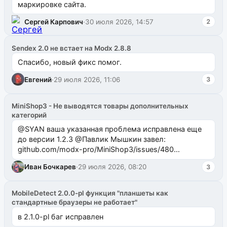
маркировке сайта.
Сергей Карпович
·
30 июля 2026, 14:57
2
Sendex 2.0 не встает на Modx 2.8.8
Спасибо, новый фикс помог.
Евгений
·
29 июля 2026, 11:06
3
MiniShop3 - Не выводятся товары дополнительных
категорий
@SYAN ваша указанная проблема исправлена еще
до версии 1.2.3 @Павлик Мышкин завел:
github.com/modx-pro/MiniShop3/issues/480
github.com/modx-pro/MiniShop3/issues/481Исправим
Иван Бочкарев
·
29 июля 2026, 08:20
3
в б...
MobileDetect 2.0.0-pl функция "планшеты как
стандартные браузеры не работает"
в 2.1.0-pl баг исправлен