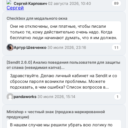
Сергей Карпович
·
02 августа 2026, 10:40
89
Checkbox для модального окна
Они не отключены, они платные, чтобы писали
только те, кому действительно очень надо. Когда
бесплатно люди начинают думать, что я им должен.
Артур Шевченко
·
30 июля 2026, 23:16
11
[SendIt 2.6.0] Анализ поведения пользователя для защиты
от спама (невидимая капча)...
Здравствуйте. Делаю личный кабинет на Sendit и со
сбросом пароля возникли проблемы. Можете
подсказать, в чем ошибка? Список вопросов в
одноименном разделе на modx.pro пока пуст, и,...
pandaworks
·
30 июля 2026, 15:14
1
Minishop + честный знак (продажа маркированной
продукции)
В нашем случае мы решили убрать всю логику по