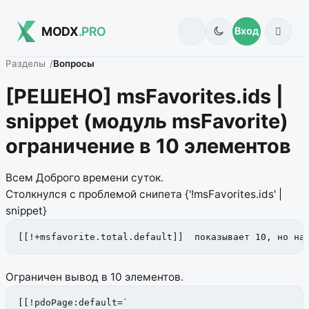
MODX
.PRO
Вход
Разделы
Вопросы
[РЕШЕНО] msFavorites.ids |
snippet (модуль msFavorite)
ограничение в 10 элементов
Всем Доброго времени суток.
Столкнулся с проблемой снипета {'!msFavorites.ids' |
snippet}
[[!+msfavorite.total.default]]  показывает 10, но на
Ограничен вывод в 10 элементов.
[[!pdoPage:default=`
