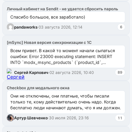
Личный кабинет на Sendit - не удается сбросить пароль
Спасибо большое, все заработало)
pandaworks
·
03 августа 2026, 12:14
6
[mSync] Новая версия синхронизации с 1С
Всем привет. В какой то момент начали сыпаться
ошибки: Error 23000 executing statement: INSERT
INTO `modx_msync_products` (`product_id`,
`uuid_1c`) VALUES ...
Сергей Карпович
·
02 августа 2026, 10:40
89
Checkbox для модального окна
Они не отключены, они платные, чтобы писали
только те, кому действительно очень надо. Когда
бесплатно люди начинают думать, что я им должен.
Артур Шевченко
·
30 июля 2026, 23:16
11