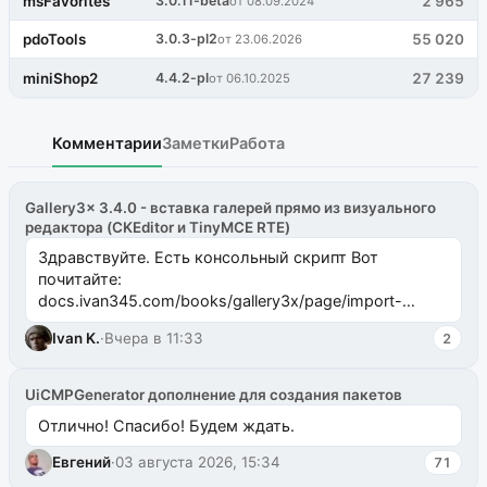
msFavorites
3.0.11-beta
2 965
от 08.09.2024
pdoTools
3.0.3-pl2
55 020
от 23.06.2026
miniShop2
4.4.2-pl
27 239
от 06.10.2025
Комментарии
Заметки
Работа
Gallery3x 3.4.0 - вставка галерей прямо из визуального
редактора (CKEditor и TinyMCE RTE)
Здравствуйте. Есть консольный скрипт Вот
почитайте:
docs.ivan345.com/books/gallery3x/page/import-
ms2galleryphp
Ivan K.
·
Вчера в 11:33
2
UiCMPGenerator дополнение для создания пакетов
Отлично! Спасибо! Будем ждать.
Евгений
·
03 августа 2026, 15:34
71