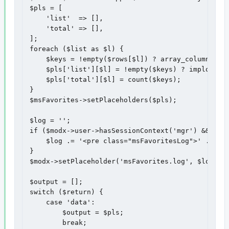
$pls = [

    'list'  => [],

    'total' => [],

];

foreach ($list as $l) {

    $keys = !empty($rows[$l]) ? array_column($row
    $pls['list'][$l] = !empty($keys) ? implode(',
    $pls['total'][$l] = count($keys);

}

$msFavorites->setPlaceholders($pls);

$log = '';

if ($modx->user->hasSessionContext('mgr') && !emp
    $log .= '<pre class="msFavoritesLog">' . prin
}

$modx->setPlaceholder('msFavorites.log', $log);

$output = [];

switch ($return) {

    case 'data':

        $output = $pls;

        break;
