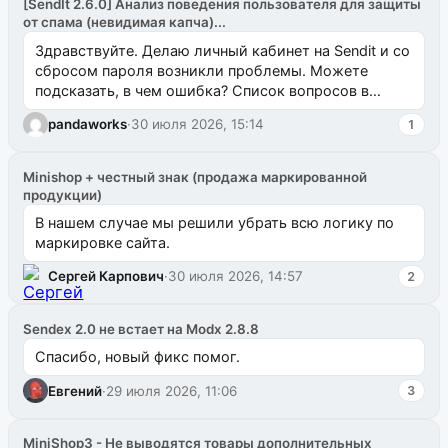
[SendIt 2.6.0] Анализ поведения пользователя для защиты
от спама (невидимая капча)...
Здравствуйте. Делаю личный кабинет на Sendit и со
сбросом пароля возникли проблемы. Можете
подсказать, в чем ошибка? Список вопросов в
одноименном разделе на modx.pro пока пуст, и,...
pandaworks
·
30 июля 2026, 15:14
1
Minishop + честный знак (продажа маркированной
продукции)
В нашем случае мы решили убрать всю логику по
маркировке сайта.
Сергей Карпович
·
30 июля 2026, 14:57
2
Sendex 2.0 не встает на Modx 2.8.8
Спасибо, новый фикс помог.
Евгений
·
29 июля 2026, 11:06
3
MiniShop3 - Не выводятся товары дополнительных