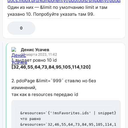
docs.modx.pro/komponentyi/pdotools/snippetyi/pdopage
Один из них — &limit по умолчанию limit и там
указано 10. Попробуйте указать там 99.
0
Денис Усачев
09 марта 2023, 11:42
1. выдает ровно 10 id
[32,46,55,64,73,84,95,105,114,120]
2. pdoPage &limit=`999` ставлю но без
изминений,
так как в resources передаю id
&resources=`{'!msFavorites.ids' | snippet}`  

что равно 

&resources=`32,46,55,64,73,84,95,105,114,120`