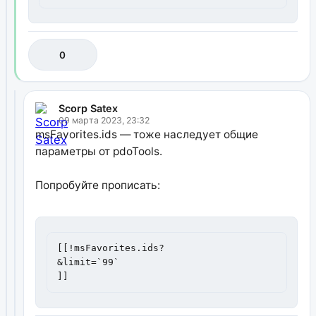
0
Scorp Satex
09 марта 2023, 23:32
msFavorites.ids — тоже наследует общие
параметры от pdoTools.
Попробуйте прописать:
[[!msFavorites.ids?

&limit=`99`

]]