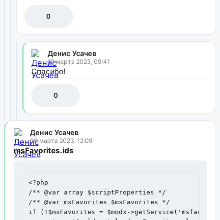
0
Денис Усачев
10 марта 2023, 09:41
Спасибо!
0
Денис Усачев
09 марта 2023, 12:09
msFavorites.ids
<?php

/** @var array $scriptProperties */

/** @var msFavorites $msFavorites */

if (!$msFavorites = $modx->getService('msfavorite