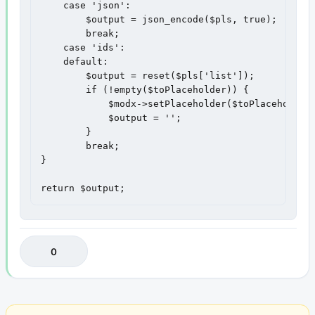
    case 'json':

        $output = json_encode($pls, true);

        break;

    case 'ids':

    default:

        $output = reset($pls['list']);

        if (!empty($toPlaceholder)) {

            $modx->setPlaceholder($toPlaceholder,
            $output = '';

        }

        break;

}

return $output;
0