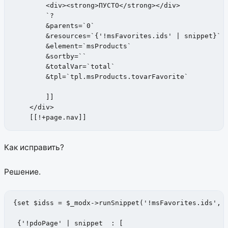
        <div><strong>ПУСТО</strong></div>

        `?

        &parents=`0`

        &resources=`{'!msFavorites.ids' | snippet}`

        &element=`msProducts`

        &sortby=``

        &totalVar=`total`

        &tpl=`tpl.msProducts.tovarFavorite`

        ]]

    </div>

    [[!+page.nav]]
Как исправить?
Решение.
{set $idss = $_modx->runSnippet('!msFavorites.ids', [
 {'!pdoPage' | snippet  : [
