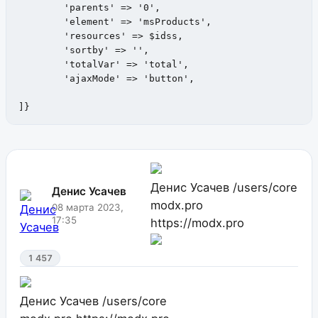
	'parents' => '0',

	'element' => 'msProducts',

	'resources' => $idss,

	'sortby' => '',

	'totalVar' => 'total',

	'ajaxMode' => 'button',

]}
Денис Усачев
/users/core
Денис Усачев
modx.pro
08 марта 2023,
17:35
https://modx.pro
1 457
Денис Усачев
/users/core