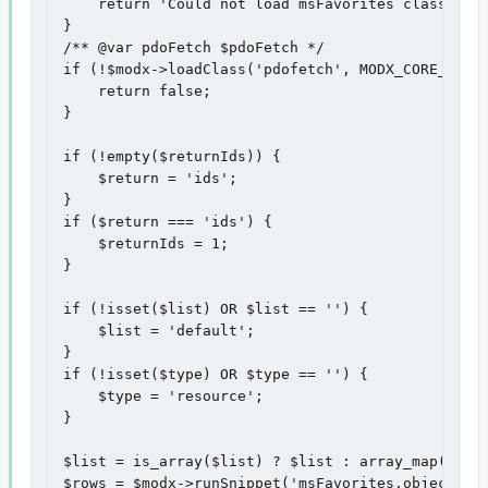
    return 'Could not load msFavorites class!';

}

/** @var pdoFetch $pdoFetch */

if (!$modx->loadClass('pdofetch', MODX_CORE_PATH 
    return false;

}

if (!empty($returnIds)) {

    $return = 'ids';

}

if ($return === 'ids') {

    $returnIds = 1;

}

if (!isset($list) OR $list == '') {

    $list = 'default';

}

if (!isset($type) OR $type == '') {

    $type = 'resource';

}

$list = is_array($list) ? $list : array_map('trim
$rows = $modx->runSnippet('msFavorites.objects', 