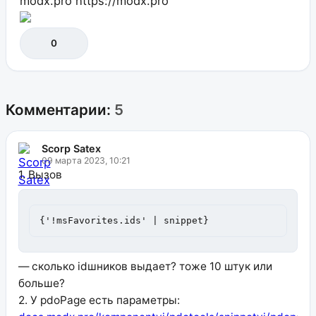
modx.pro
https://modx.pro
0
Комментарии:
5
Scorp Satex
09 марта 2023, 10:21
1. Вызов
{'!msFavorites.ids' | snippet}
— сколько idшников выдает? тоже 10 штук или
больше?
2. У pdoPage есть параметры: