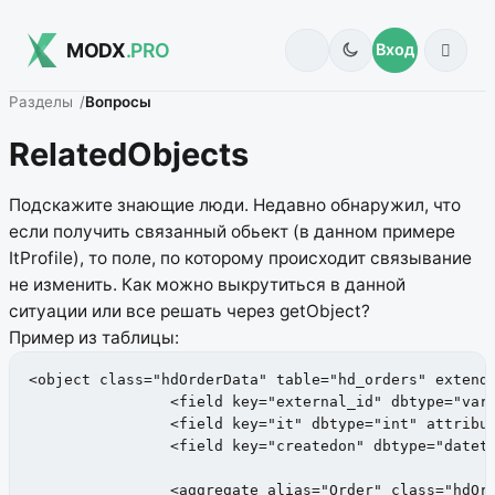
MODX
.PRO
Вход
Разделы
Вопросы
RelatedObjects
Подскажите знающие люди. Недавно обнаружил, что
если получить связанный обьект (в данном примере
ItProfile), то поле, по которому происходит связывание
не изменить. Как можно выкрутиться в данной
ситуации или все решать через getObject?
Пример из таблицы:
<object class="hdOrderData" table="hd_orders" extends
		<field key="external_id" dbtype="varchar" precision="50" phptype="string" null="false"/>

		<field key="it" dbtype="int" attributes="unsigned" phptype="integer" null="true"/>

		<field key="createdon" dbtype="datetime" phptype="datetime" null="true" />

		<aggregate alias="Order" class="hdOrder" local="id" foreign="id" cardinality="one" owner="foreign"/>
