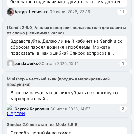
бесплатно люди начинают думать, что я им должен.
Артур Шевченко
·
30 июля 2026, 23:16
11
[SendIt 2.6.0] Анализ поведения пользователя для защиты
от спама (невидимая капча)...
Здравствуйте. Делаю личный кабинет на Sendit и со
сбросом пароля возникли проблемы. Можете
подсказать, в чем ошибка? Список вопросов в
одноименном разделе на modx.pro пока пуст, и,...
pandaworks
·
30 июля 2026, 15:14
1
Minishop + честный знак (продажа маркированной
продукции)
В нашем случае мы решили убрать всю логику по
маркировке сайта.
Сергей Карпович
·
30 июля 2026, 14:57
2
Sendex 2.0 не встает на Modx 2.8.8
Спасибо, новый фикс помог.