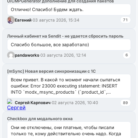
UiCMPGenerator дополнение для создания пакетов
Отлично! Спасибо! Будем ждать.
Евгений
·
03 августа 2026, 15:34
71
Личный кабинет на Sendit - не удается сбросить пароль
Спасибо большое, все заработало)
pandaworks
·
03 августа 2026, 12:14
6
[mSync] Новая версия синхронизации с 1С
Всем привет. В какой то момент начали сыпаться
ошибки: Error 23000 executing statement: INSERT
INTO `modx_msync_products` (`product_id`,
`uuid_1c`) VALUES ...
Сергей Карпович
·
02 августа 2026, 10:40
89
Checkbox для модального окна
Они не отключены, они платные, чтобы писали
только те, кому действительно очень надо. Когда