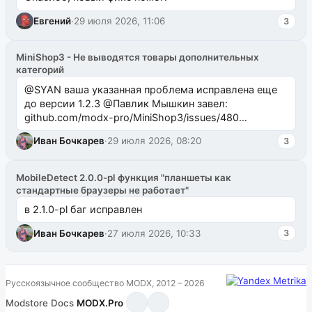
Евгений
·
29 июля 2026, 11:06
3
MiniShop3 - Не выводятся товары дополнительных
категорий
@SYAN ваша указанная проблема исправлена еще
до версии 1.2.3 @Павлик Мышкин завел:
github.com/modx-pro/MiniShop3/issues/480
github.com/modx-pro/MiniShop3/issues/481Исправим
Иван Бочкарев
·
29 июля 2026, 08:20
3
в б...
MobileDetect 2.0.0-pl функция "планшеты как
стандартные браузеры не работает"
в 2.1.0-pl баг исправлен
Иван Бочкарев
·
27 июля 2026, 10:33
3
Русскоязычное сообщество MODX, 2012 – 2026
Modstore
·
Docs
·
MODX.Pro
·