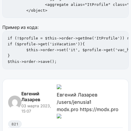
		<aggregate alias="ItProfile" class="modUserProfile" local="it" foreign="internalKey" cardinality="one" owner="foreign"/>

	</object>
Пример из кода:
if (!$profile = $this->order->getOne('ItProfile')) re
if ($profile->get('isVacation')){

	$this->order->set('it', $profile->get('vac_help')); // было 5 записываем 4 -> запишется 5

}

$this->order->save();
Евгений
Евгений Лазарев
Лазарев
/users/jenusia1
03 марта 2023,
modx.pro
https://modx.pro
15:07
821