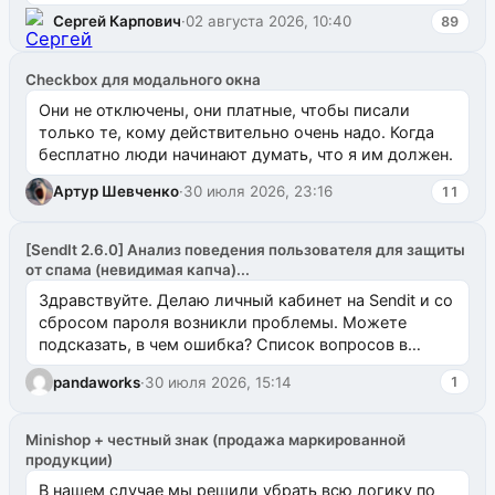
`uuid_1c`) VALUES ...
Сергей Карпович
·
02 августа 2026, 10:40
89
Checkbox для модального окна
Они не отключены, они платные, чтобы писали
только те, кому действительно очень надо. Когда
бесплатно люди начинают думать, что я им должен.
Артур Шевченко
·
30 июля 2026, 23:16
11
[SendIt 2.6.0] Анализ поведения пользователя для защиты
от спама (невидимая капча)...
Здравствуйте. Делаю личный кабинет на Sendit и со
сбросом пароля возникли проблемы. Можете
подсказать, в чем ошибка? Список вопросов в
одноименном разделе на modx.pro пока пуст, и,...
pandaworks
·
30 июля 2026, 15:14
1
Minishop + честный знак (продажа маркированной
продукции)
В нашем случае мы решили убрать всю логику по