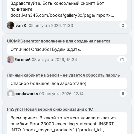
Здравствуйте. Есть консольный скрипт Вот
почитайте:
docs.ivan345.com/books/gallery3x/page/import-
ms2galleryphp
Ivan K.
·
05 августа 2026, 11:33
2
UiCMPGenerator дополнение для создания пакетов
Отлично! Спасибо! Будем ждать.
Евгений
·
03 августа 2026, 15:34
71
Личный кабинет на Sendit - не удается сбросить пароль
Спасибо большое, все заработало)
pandaworks
·
03 августа 2026, 12:14
6
[mSync] Новая версия синхронизации с 1С
Всем привет. В какой то момент начали сыпаться
ошибки: Error 23000 executing statement: INSERT
INTO `modx_msync_products` (`product_id`,