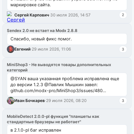
маркировке сайта.
Сергей Карпович
·
30 июля 2026, 14:57
2
Sendex 2.0 не встает на Modx 2.8.8
Спасибо, новый фикс помог.
Евгений
·
29 июля 2026, 11:06
3
MiniShop3 - Не выводятся товары дополнительных
категорий
@SYAN ваша указанная проблема исправлена еще
до версии 1.2.3 @Павлик Мышкин завел:
github.com/modx-pro/MiniShop3/issues/480
github.com/modx-pro/MiniShop3/issues/481Исправим
Иван Бочкарев
·
29 июля 2026, 08:20
3
в б...
MobileDetect 2.0.0-pl функция "планшеты как
стандартные браузеры не работает"
в 2.1.0-pl баг исправлен