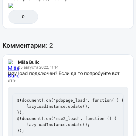
0
Комментарии:
2
Miša Bulic
05 августа 2022, 11:14
lazy load подключен? Если да то попробуйте вот
это:
$(document).on('pdopage_load', function( ) {

    lazyLoadInstance.update();

});

$(document).on('mse2_load', function () {

    lazyLoadInstance.update();

});