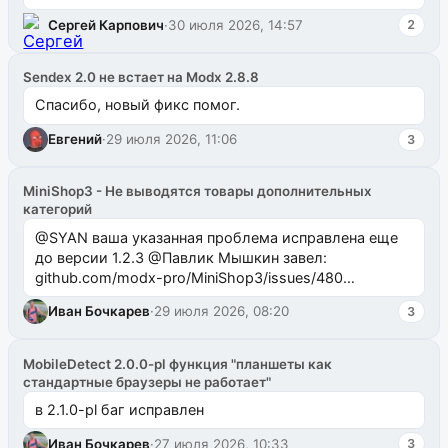
Сергей Карпович
·
30 июля 2026, 14:57
2
Sendex 2.0 не встает на Modx 2.8.8
Спасибо, новый фикс помог.
Евгений
·
29 июля 2026, 11:06
3
MiniShop3 - Не выводятся товары дополнительных
категорий
@SYAN ваша указанная проблема исправлена еще
до версии 1.2.3 @Павлик Мышкин завел:
github.com/modx-pro/MiniShop3/issues/480
github.com/modx-pro/MiniShop3/issues/481Исправим
Иван Бочкарев
·
29 июля 2026, 08:20
3
в б...
MobileDetect 2.0.0-pl функция "планшеты как
стандартные браузеры не работает"
в 2.1.0-pl баг исправлен
Иван Бочкарев
·
27 июля 2026, 10:33
3