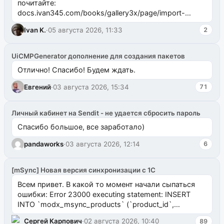
почитайте:
docs.ivan345.com/books/gallery3x/page/import-
ms2galleryphp
Ivan K.
·
05 августа 2026, 11:33
2
UiCMPGenerator дополнение для создания пакетов
Отлично! Спасибо! Будем ждать.
Евгений
·
03 августа 2026, 15:34
71
Личный кабинет на Sendit - не удается сбросить пароль
Спасибо большое, все заработало)
pandaworks
·
03 августа 2026, 12:14
6
[mSync] Новая версия синхронизации с 1С
Всем привет. В какой то момент начали сыпаться
ошибки: Error 23000 executing statement: INSERT
INTO `modx_msync_products` (`product_id`,
`uuid_1c`) VALUES ...
Сергей Карпович
·
02 августа 2026, 10:40
89