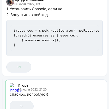
06 июля 2022, 13:16
1. Установить Console, если не.
2. Запустить в ней код
$resources = $modx->getIterator('modResource', ar
foreach($resources as $resource){

    $resource->remove();

}
+1
Игорь
09 июля 2022, 21:20
спасибо, испробую))
0