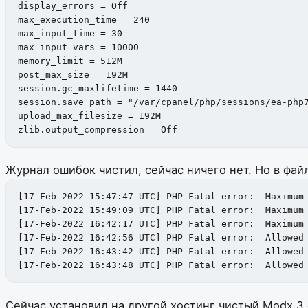
display_errors = Off

max_execution_time = 240

max_input_time = 30

max_input_vars = 10000

memory_limit = 512M

post_max_size = 192M

session.gc_maxlifetime = 1440

session.save_path = "/var/cpanel/php/sessions/ea-php7
upload_max_filesize = 192M

zlib.output_compression = Off
Журнал ошибок чистил, сейчас ничего нет.
Но в файл
[17-Feb-2022 15:47:47 UTC] PHP Fatal error:  Maximum 
[17-Feb-2022 15:49:09 UTC] PHP Fatal error:  Maximum 
[17-Feb-2022 16:42:17 UTC] PHP Fatal error:  Maximum 
[17-Feb-2022 16:42:56 UTC] PHP Fatal error:  Allowed 
[17-Feb-2022 16:43:42 UTC] PHP Fatal error:  Allowed 
[17-Feb-2022 16:43:48 UTC] PHP Fatal error:  Allowed
Сейчас установил на другой хостинг чистый Modx 3