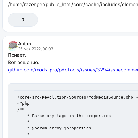
/home/razenger/public_html/core/cache/includes/elemen
0
Anton
26 мая 2022, 00:03
Привет.
Вот решение:
github.com/modx-pro/pdoTools/issues/329#issuecomme
/core/src/Revolution/Sources/modMediaSource.php ~
<?php 

/**

    * Parse any tags in the properties

    *

    * @param array $properties

    *
