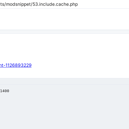
ts/modsnippet/53.include.cache.php
nt-1126893229
1400
