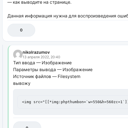
— как выводите на странице.
Данная информация нужна для воспроизведения ошибк
0
nikolrazumov
13 апреля 2022, 20:40
Тип ввода — Изображение
Параметры вывода — Изображение
Источник файлов — Filesystem
вывожу
<img src="[[*img:phpthumbon=`w=550&h=560zc=1`]
0