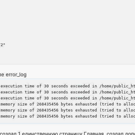
2"

е error_log
execution time of 30 seconds exceeded in /home/public_ht
execution time of 30 seconds exceeded in /home/public_ht
execution time of 30 seconds exceeded in /home/public_ht
memory size of 268435456 bytes exhausted (tried to alloc
memory size of 268435456 bytes exhausted (tried to alloc
 memory size of 268435456 bytes exhausted (tried to allo
создал 1 единственную страницу Главная, создал доп