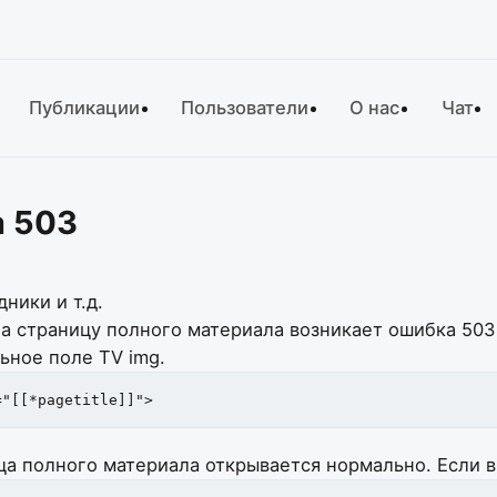
Публикации
Пользователи
О нас
Чат
а 503
ники и т.д.
 на страницу полного материала возникает ошибка 503
ьное поле TV img.
="[[*pagetitle]]">
ца полного материала открывается нормально. Если 