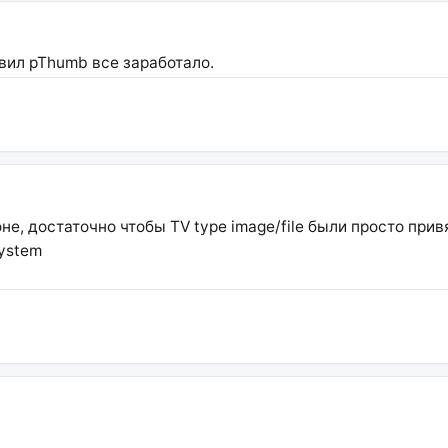
авил pThumb все заработало.
е, достаточно чтобы TV type image/file были просто при
ystem