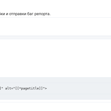
и и отправки баг репорта.
]" alt="[[*pagetitle]]">