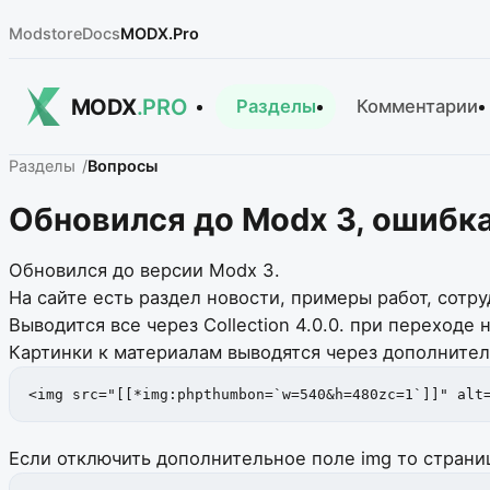
Modstore
Docs
MODX.Pro
MODX
.PRO
Разделы
Комментарии
Разделы
Вопросы
Обновился до Modx 3, ошибк
Обновился до версии Modx 3.
На сайте есть раздел новости, примеры работ, сотруд
Выводится все через Collection 4.0.0. при переходе
Картинки к материалам выводятся через дополнител
<img src="[[*img:phpthumbon=`w=540&h=480zc=1`]]" alt
Если отключить дополнительное поле img то страни