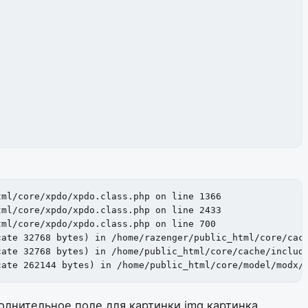
ml/core/xpdo/xpdo.class.php on line 1366

ml/core/xpdo/xpdo.class.php on line 2433

ml/core/xpdo/xpdo.class.php on line 700

ate 32768 bytes) in /home/razenger/public_html/core/cach
ate 32768 bytes) in /home/public_html/core/cache/include
cate 262144 bytes) in /home/public_html/core/model/modx/
олнительное поле для картинки img картинка