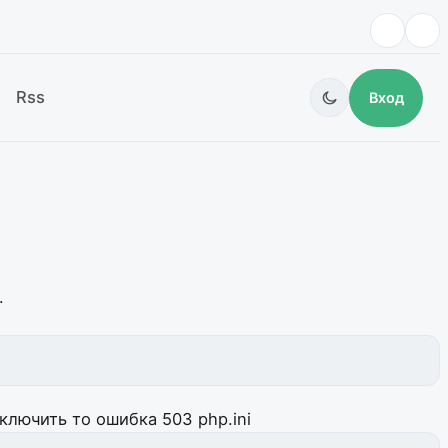
Rss
Вход
.
включить то ошибка 503
php.ini