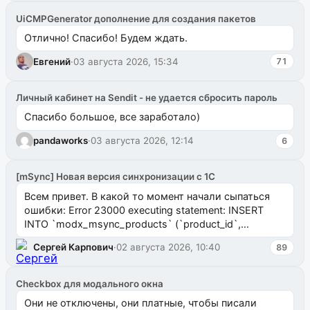
UiCMPGenerator дополнение для создания пакетов
Отлично! Спасибо! Будем ждать.
Евгений
·
03 августа 2026, 15:34
71
Личный кабинет на Sendit - не удается сбросить пароль
Спасибо большое, все заработало)
pandaworks
·
03 августа 2026, 12:14
6
[mSync] Новая версия синхронизации с 1С
Всем привет. В какой то момент начали сыпаться
ошибки: Error 23000 executing statement: INSERT
INTO `modx_msync_products` (`product_id`,
`uuid_1c`) VALUES ...
Сергей Карпович
·
02 августа 2026, 10:40
89
Checkbox для модального окна
Они не отключены, они платные, чтобы писали