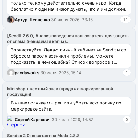
только те, кому действительно очень надо. Когда
бесплатно люди начинают думать, что я им должен.
Артур Шевченко
·
30 июля 2026, 23:16
11
[SendIt 2.6.0] Анализ поведения пользователя для защиты
от спама (невидимая капча)...
Здравствуйте. Делаю личный кабинет на Sendit и со
сбросом пароля возникли проблемы. Можете
подсказать, в чем ошибка? Список вопросов в
одноименном разделе на modx.pro пока пуст, и,...
pandaworks
·
30 июля 2026, 15:14
1
Minishop + честный знак (продажа маркированной
продукции)
В нашем случае мы решили убрать всю логику по
маркировке сайта.
Сергей Карпович
·
30 июля 2026, 14:57
2
Sendex 2.0 не встает на Modx 2.8.8