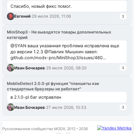
Спасибо, новый фикс помог.
Евгений
·
29 июля 2026, 11:06
3
MiniShop3 - Не выводятся товары дополнительных
категорий
@SYAN ваша указанная проблема исправлена еще
до версии 1.2.3 @Павлик Мышкин завел:
github.com/modx-pro/MiniShop3/issues/480
github.com/modx-pro/MiniShop3/issues/481Исправим
Иван Бочкарев
·
29 июля 2026, 08:20
3
в б...
MobileDetect 2.0.0-pl функция "планшеты как
стандартные браузеры не работает"
в 2.1.0-pl баг исправлен
Иван Бочкарев
·
27 июля 2026, 10:33
3
Русскоязычное сообщество MODX, 2012 – 2026