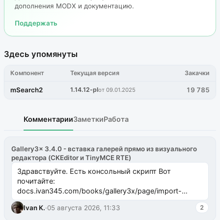
дополнения MODX и документацию.
Поддержать
Здесь упомянуты
Компонент
Текущая версия
Закачки
mSearch2
1.14.12-pl
19 785
от 09.01.2025
Комментарии
Заметки
Работа
Gallery3x 3.4.0 - вставка галерей прямо из визуального
редактора (CKEditor и TinyMCE RTE)
Здравствуйте. Есть консольный скрипт Вот
почитайте:
docs.ivan345.com/books/gallery3x/page/import-
ms2galleryphp
Ivan K.
·
05 августа 2026, 11:33
2