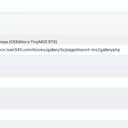
тора (CKEditor и TinyMCE RTE)
cs.ivan345.com/books/gallery3x/page/import-ms2galleryphp