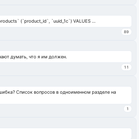
ucts` (`product_id`, `uuid_1c`) VALUES ...
89
нают думать, что я им должен.
11
ошибка? Список вопросов в одноименном разделе на
1