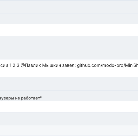
ub.com/modx-pro/MiniShop3/issues/480 github.com/modx-
аузеры не работает"