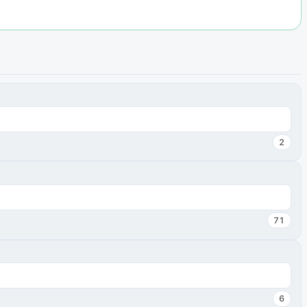
2
71
6