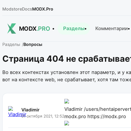
Modstore
Docs
MODX.Pro
MODX
.PRO
Разделы
Комментарии
Разделы
Вопросы
Страница 404 не срабатывает,
Во всех контекстах установлен этот параметр, и у к
вот на контексте web, не срабатывает, хотя там тоже
Vladimir
/users/hentaiperver
Vladimir
modx.pro
https://modx.pro
01 октября 2021, 12:52