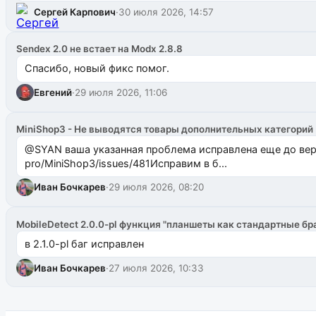
Сергей Карпович
·
30 июля 2026, 14:57
Sendex 2.0 не встает на Modx 2.8.8
Спасибо, новый фикс помог.
Евгений
·
29 июля 2026, 11:06
MiniShop3 - Не выводятся товары дополнительных категорий
@SYAN ваша указанная проблема исправлена еще до версии 1.2.3 @Павлик Мышкин завел: gith
pro/MiniShop3/issues/481Исправим в б...
Иван Бочкарев
·
29 июля 2026, 08:20
MobileDetect 2.0.0-pl функция "планшеты как стандартные бр
в 2.1.0-pl баг исправлен
Иван Бочкарев
·
27 июля 2026, 10:33