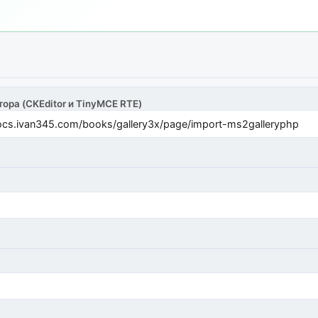
тора (CKEditor и TinyMCE RTE)
cs.ivan345.com/books/gallery3x/page/import-ms2galleryphp