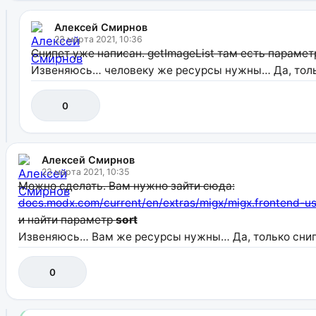
Алексей Смирнов
23 марта 2021, 10:36
Снипет уже написан. getImageList там есть параметр
Извеняюсь… человеку же ресурсы нужны… Да, толь
0
Алексей Смирнов
23 марта 2021, 10:35
Можно сделать. Вам нужно зайти сюда:
docs.modx.com/current/en/extras/migx/migx.frontend-u
и найти параметр
sort
Извеняюсь… Вам же ресурсы нужны… Да, только снипе
0