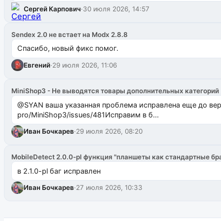
Сергей Карпович
·
30 июля 2026, 14:57
Sendex 2.0 не встает на Modx 2.8.8
Спасибо, новый фикс помог.
Евгений
·
29 июля 2026, 11:06
MiniShop3 - Не выводятся товары дополнительных категорий
@SYAN ваша указанная проблема исправлена еще до версии 1.2.3 @Павлик Мышкин завел: gith
pro/MiniShop3/issues/481Исправим в б...
Иван Бочкарев
·
29 июля 2026, 08:20
MobileDetect 2.0.0-pl функция "планшеты как стандартные бр
в 2.1.0-pl баг исправлен
Иван Бочкарев
·
27 июля 2026, 10:33