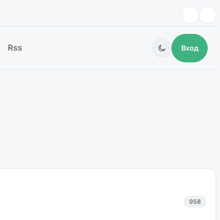
Rss
Вход
958