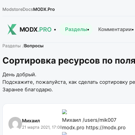
Modstore
Docs
MODX.Pro
MODX
.PRO
Разделы
Комментарии
Разделы
Вопросы
Cортировка ресурсов по поля
День добрый.
Подскажите, пожалуйста, как сделать сортировку ре
Заранее благодарю.
Михаил
/users/mik007
Михаил
modx.pro
https://modx.pro
21 марта 2021, 17:08