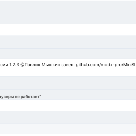
ub.com/modx-pro/MiniShop3/issues/480 github.com/modx-
аузеры не работает"