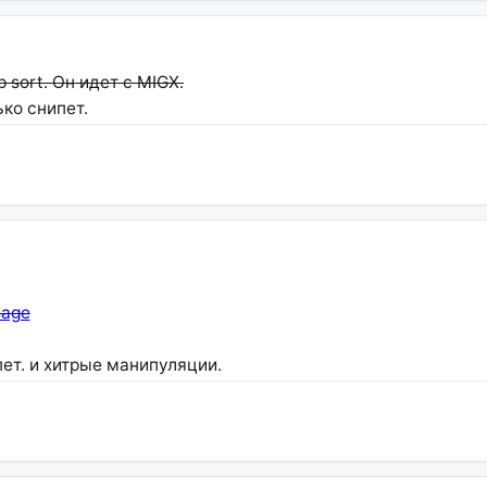
 sort. Он идет с MIGX.
ко снипет.
sage
т. и хитрые манипуляции.