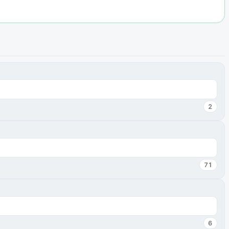
2
71
6