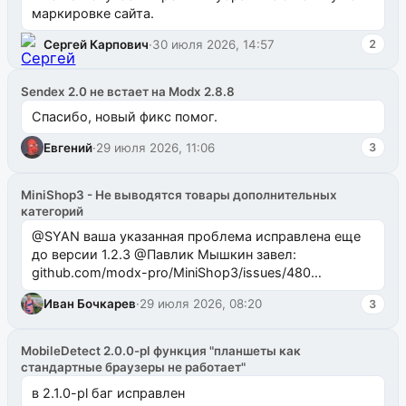
маркировке сайта.
Сергей Карпович
·
30 июля 2026, 14:57
2
Sendex 2.0 не встает на Modx 2.8.8
Спасибо, новый фикс помог.
Евгений
·
29 июля 2026, 11:06
3
MiniShop3 - Не выводятся товары дополнительных
категорий
@SYAN ваша указанная проблема исправлена еще
до версии 1.2.3 @Павлик Мышкин завел:
github.com/modx-pro/MiniShop3/issues/480
github.com/modx-pro/MiniShop3/issues/481Исправим
Иван Бочкарев
·
29 июля 2026, 08:20
3
в б...
MobileDetect 2.0.0-pl функция "планшеты как
стандартные браузеры не работает"
в 2.1.0-pl баг исправлен