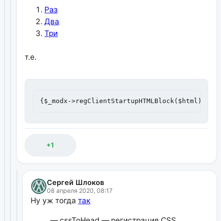
Раз
Два
Три
т.е.
{$_modx->regClientStartupHTMLBlock($html)}
+1
Сергей Шлоков
08 апреля 2020, 08:17
Ну уж тогда
так
— cssToHead — регистрация CSS