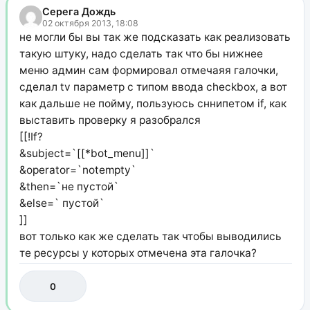
Серега Дождь
02 октября 2013, 18:08
не могли бы вы так же подсказать как реализовать
такую штуку, надо сделать так что бы нижнее
меню админ сам формировал отмечаяя галочки,
сделал tv параметр с типом ввода checkbox, а вот
как дальше не пойму, пользуюсь сннипетом if, как
выставить проверку я разобрался
[[!If?
&subject=`[[*bot_menu]]`
&operator=`notempty`
&then=`не пустой`
&else=` пустой`
]]
вот только как же сделать так чтобы выводились
те ресурсы у которых отмечена эта галочка?
0