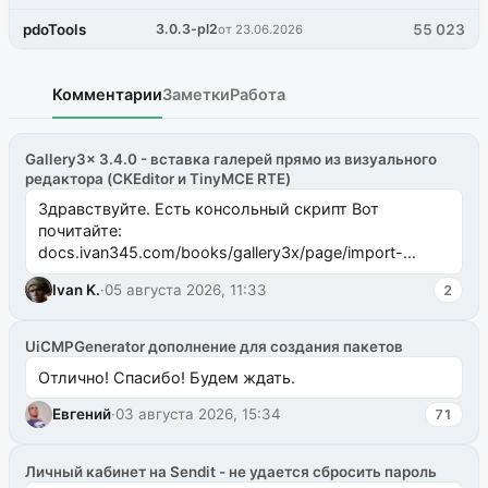
pdoTools
3.0.3-pl2
55 023
от 23.06.2026
Комментарии
Заметки
Работа
Gallery3x 3.4.0 - вставка галерей прямо из визуального
редактора (CKEditor и TinyMCE RTE)
Здравствуйте. Есть консольный скрипт Вот
почитайте:
docs.ivan345.com/books/gallery3x/page/import-
ms2galleryphp
Ivan K.
·
05 августа 2026, 11:33
2
UiCMPGenerator дополнение для создания пакетов
Отлично! Спасибо! Будем ждать.
Евгений
·
03 августа 2026, 15:34
71
Личный кабинет на Sendit - не удается сбросить пароль