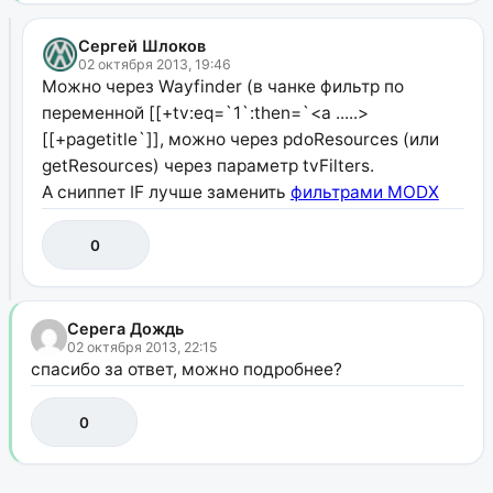
Сергей Шлоков
02 октября 2013, 19:46
Можно через Wayfinder (в чанке фильтр по
переменной [[+tv:eq=`1`:then=`<a .....>
[[+pagetitle`]], можно через pdoResources (или
getResources) через параметр tvFilters.
А сниппет IF лучше заменить
фильтрами MODX
0
Серега Дождь
02 октября 2013, 22:15
спасибо за ответ, можно подробнее?
0