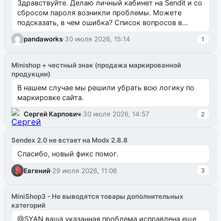
Здравствуйте. Делаю личный кабинет на Sendit и со
сбросом пароля возникли проблемы. Можете
подсказать, в чем ошибка? Список вопросов в
одноименном разделе на modx.pro пока пуст, и,...
pandaworks
·
30 июля 2026, 15:14
1
Minishop + честный знак (продажа маркированной
продукции)
В нашем случае мы решили убрать всю логику по
маркировке сайта.
Сергей Карпович
·
30 июля 2026, 14:57
2
Sendex 2.0 не встает на Modx 2.8.8
Спасибо, новый фикс помог.
Евгений
·
29 июля 2026, 11:06
3
MiniShop3 - Не выводятся товары дополнительных
категорий
@SYAN ваша указанная проблема исправлена еще