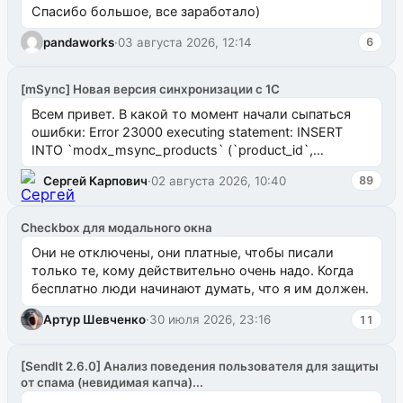
Спасибо большое, все заработало)
pandaworks
·
03 августа 2026, 12:14
6
[mSync] Новая версия синхронизации с 1С
Всем привет. В какой то момент начали сыпаться
ошибки: Error 23000 executing statement: INSERT
INTO `modx_msync_products` (`product_id`,
`uuid_1c`) VALUES ...
Сергей Карпович
·
02 августа 2026, 10:40
89
Checkbox для модального окна
Они не отключены, они платные, чтобы писали
только те, кому действительно очень надо. Когда
бесплатно люди начинают думать, что я им должен.
Артур Шевченко
·
30 июля 2026, 23:16
11
[SendIt 2.6.0] Анализ поведения пользователя для защиты
от спама (невидимая капча)...