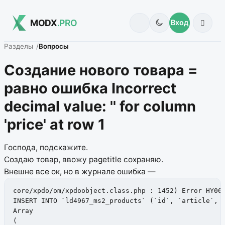
MODX
.PRO
Вход
Разделы
Вопросы
Создание нового товара =
равно ошибка Incorrect
decimal value: '' for column
'price' at row 1
Господа, подскажите.
Создаю товар, ввожу pagetitle сохраняю.
Внешне все ок, но в журнале ошибка —
core/xpdo/om/xpdoobject.class.php : 1452) Error HY000
INSERT INTO `ld4967_ms2_products` (`id`, `article`, `
Array

(
