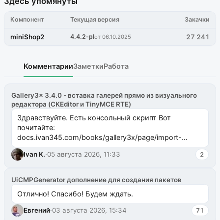
Здесь упомянуты
Компонент
Текущая версия
Закачки
miniShop2
4.4.2-pl
27 241
от 06.10.2025
Комментарии
Заметки
Работа
Gallery3x 3.4.0 - вставка галерей прямо из визуального
редактора (CKEditor и TinyMCE RTE)
Здравствуйте. Есть консольный скрипт Вот
почитайте:
docs.ivan345.com/books/gallery3x/page/import-
ms2galleryphp
Ivan K.
·
05 августа 2026, 11:33
2
UiCMPGenerator дополнение для создания пакетов
Отлично! Спасибо! Будем ждать.
Евгений
·
03 августа 2026, 15:34
71