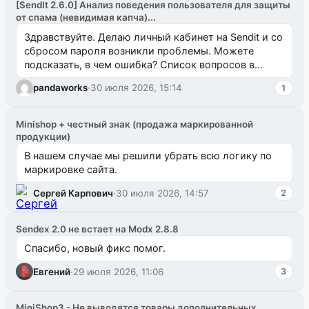
[SendIt 2.6.0] Анализ поведения пользователя для защиты
от спама (невидимая капча)...
Здравствуйте. Делаю личный кабинет на Sendit и со
сбросом пароля возникли проблемы. Можете
подсказать, в чем ошибка? Список вопросов в
одноименном разделе на modx.pro пока пуст, и,...
pandaworks
·
30 июля 2026, 15:14
1
Minishop + честный знак (продажа маркированной
продукции)
В нашем случае мы решили убрать всю логику по
маркировке сайта.
Сергей Карпович
·
30 июля 2026, 14:57
2
Sendex 2.0 не встает на Modx 2.8.8
Спасибо, новый фикс помог.
Евгений
·
29 июля 2026, 11:06
3
MiniShop3 - Не выводятся товары дополнительных