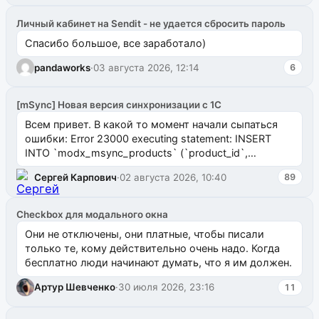
Личный кабинет на Sendit - не удается сбросить пароль
Спасибо большое, все заработало)
pandaworks
·
03 августа 2026, 12:14
6
[mSync] Новая версия синхронизации с 1С
Всем привет. В какой то момент начали сыпаться
ошибки: Error 23000 executing statement: INSERT
INTO `modx_msync_products` (`product_id`,
`uuid_1c`) VALUES ...
Сергей Карпович
·
02 августа 2026, 10:40
89
Checkbox для модального окна
Они не отключены, они платные, чтобы писали
только те, кому действительно очень надо. Когда
бесплатно люди начинают думать, что я им должен.
Артур Шевченко
·
30 июля 2026, 23:16
11