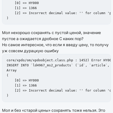
    [0] => HY000

    [1] => 1366

    [2] => Incorrect decimal value: '' for column 'pr
)
Мол нехорошо сохранять с пустой ценой, значение
пустое а ожидается дробное
С каких пор?
Но самое интересное, что если я введу цену, то получу
уж совсем дурацкую ошибку
core/xpdo/om/xpdoobject.class.php : 1452) Error HY000
INSERT INTO `ld4967_ms2_products` (`id`, `article`, `
Array

(

    [0] => HY000

    [1] => 1366

    [2] => Incorrect decimal value: '' for column 'ol
)
Мол и без «старой цены» сохранять тоже нельзя.
Это