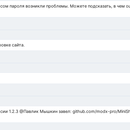
росом пароля возникли проблемы. Можете подсказать, в чем 
)
овке сайта.
ub.com/modx-pro/MiniShop3/issues/480 github.com/modx-