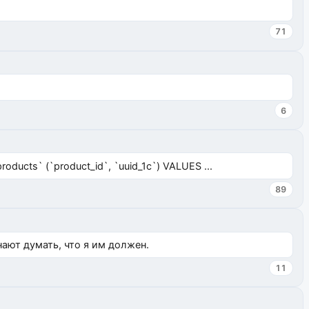
71
6
ucts` (`product_id`, `uuid_1c`) VALUES ...
89
нают думать, что я им должен.
11