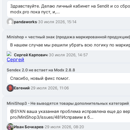
Здравствуйте. Делаю личный кабинет на Sendit и со сб
modx.pro пока пуст, и,...
pandaworks
·
30 июля 2026, 15:14
Minishop + честный знак (продажа маркированной продукции
В нашем случае мы решили убрать всю логику по маркир
Сергей Карпович
·
30 июля 2026, 14:57
Sendex 2.0 не встает на Modx 2.8.8
Спасибо, новый фикс помог.
Евгений
·
29 июля 2026, 11:06
MiniShop3 - Не выводятся товары дополнительных категорий
@SYAN ваша указанная проблема исправлена еще до версии 1.2.3 @Павлик Мышкин завел: gith
pro/MiniShop3/issues/481Исправим в б...
Иван Бочкарев
·
29 июля 2026, 08:20