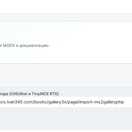
ия MODX и документацию.
тора (CKEditor и TinyMCE RTE)
cs.ivan345.com/books/gallery3x/page/import-ms2galleryphp