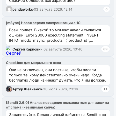
Спасибо большое, все заработало)
pandaworks
·
03 августа 2026, 12:14
6
[mSync] Новая версия синхронизации с 1С
Всем привет. В какой то момент начали сыпаться
ошибки: Error 23000 executing statement: INSERT
INTO `modx_msync_products` (`product_id`,
`uuid_1c`) VALUES ...
Сергей Карпович
·
02 августа 2026, 10:40
89
Checkbox для модального окна
Они не отключены, они платные, чтобы писали
только те, кому действительно очень надо. Когда
бесплатно люди начинают думать, что я им должен.
Артур Шевченко
·
30 июля 2026, 23:16
11
[SendIt 2.6.0] Анализ поведения пользователя для защиты
от спама (невидимая капча)...
Здравствуйте. Делаю личный кабинет на Sendit и со