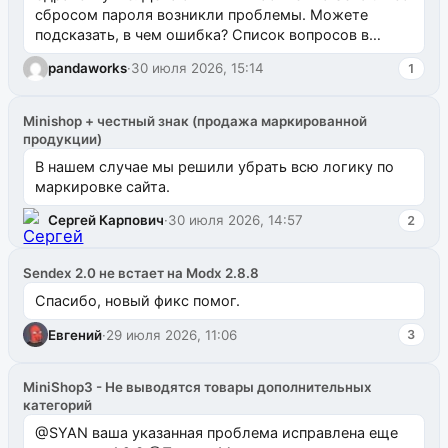
сбросом пароля возникли проблемы. Можете
подсказать, в чем ошибка? Список вопросов в
одноименном разделе на modx.pro пока пуст, и,...
pandaworks
·
30 июля 2026, 15:14
1
Minishop + честный знак (продажа маркированной
продукции)
В нашем случае мы решили убрать всю логику по
маркировке сайта.
Сергей Карпович
·
30 июля 2026, 14:57
2
Sendex 2.0 не встает на Modx 2.8.8
Спасибо, новый фикс помог.
Евгений
·
29 июля 2026, 11:06
3
MiniShop3 - Не выводятся товары дополнительных
категорий
@SYAN ваша указанная проблема исправлена еще