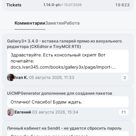
Tickets
1.14.0-pl
19 623
от 13.07.2026
Комментарии
Заметки
Работа
Gallery3x 3.4.0 - вставка галерей прямо из визуального
редактора (CKEditor и TinyMCE RTE)
Здравствуйте. Есть консольный скрипт Вот
почитайте:
docs.ivan345.com/books/gallery3x/page/import-
ms2galleryphp
Ivan K.
·
05 августа 2026, 11:33
2
UiCMPGenerator дополнение для создания пакетов
Отлично! Спасибо! Будем ждать.
Евгений
·
03 августа 2026, 15:34
71
Личный кабинет на Sendit - не удается сбросить пароль