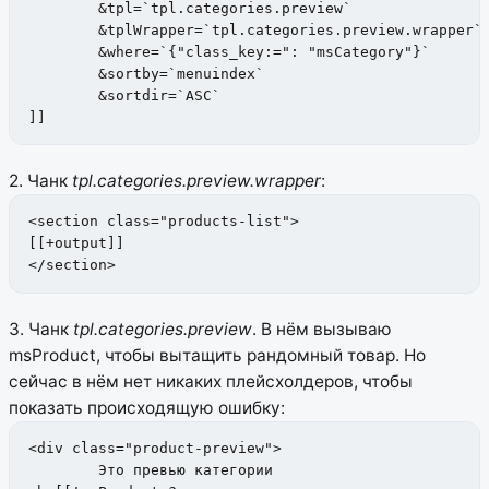
	&tpl=`tpl.categories.preview`

	&tplWrapper=`tpl.categories.preview.wrapper`

	&where=`{"class_key:=": "msCategory"}`

	&sortby=`menuindex`

	&sortdir=`ASC`

]]
2. Чанк
tpl.categories.preview.wrapper
:
<section class="products-list">

[[+output]]

</section>
3. Чанк
tpl.categories.preview
. В нём вызываю
msProduct, чтобы вытащить рандомный товар. Но
сейчас в нём нет никаких плейсхолдеров, чтобы
показать происходящую ошибку:
<div class="product-preview">

	Это превью категории
