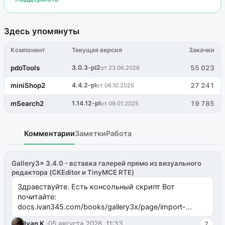
Здесь упомянуты
Компонент
Текущая версия
Закачки
pdoTools
3.0.3-pl2
55 023
от 23.06.2026
miniShop2
4.4.2-pl
27 241
от 06.10.2025
mSearch2
1.14.12-pl
19 785
от 09.01.2025
Комментарии
Заметки
Работа
Gallery3x 3.4.0 - вставка галерей прямо из визуального
редактора (CKEditor и TinyMCE RTE)
Здравствуйте. Есть консольный скрипт Вот
почитайте:
docs.ivan345.com/books/gallery3x/page/import-
ms2galleryphp
Ivan K.
·
05 августа 2026, 11:33
2