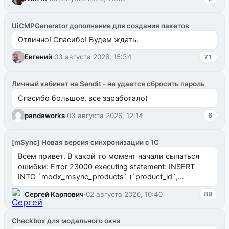
UiCMPGenerator дополнение для создания пакетов
Отлично! Спасибо! Будем ждать.
Евгений
·
03 августа 2026, 15:34
71
Личный кабинет на Sendit - не удается сбросить пароль
Спасибо большое, все заработало)
pandaworks
·
03 августа 2026, 12:14
6
[mSync] Новая версия синхронизации с 1С
Всем привет. В какой то момент начали сыпаться
ошибки: Error 23000 executing statement: INSERT
INTO `modx_msync_products` (`product_id`,
`uuid_1c`) VALUES ...
Сергей Карпович
·
02 августа 2026, 10:40
89
Checkbox для модального окна