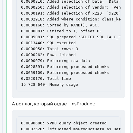
0.0000310: Added selection of Data: `Data`.`art
0.0000250: Added selection of Vendor: `Vendor`.
0.0000191: Added selection of x220: `x220`.`url
0.0002918: Added where condition: class_key=msP
0.0000160: Sorted by RAND(), ASC.

0.0000081: Limited to 1, offset 0.

0.0005081: SQL prepared "SELECT SQL_CALC_FOUND_
0.0013440: SQL executed

0.0000958: Total rows: 3

0.0000262: Rows fetched

0.0000079: Returning raw data

0.0028591: Returning processed chunks

0.0059109: Returning processed chunks

0.0220170: Total time

15 728 640: Memory usage
А вот лог, который отдаёт
msProduct
:
0.0090680: xPDO query object created

0.0002520: leftJoined msProductData as Data
