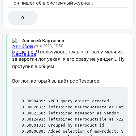
— он пишет её в системный журнал.
0
Алексей Карташов
25 августа 2013, 17:50
Не-не-не! Я пользуюсь, ток в этот раз у меня из-
за вёрстки лог уехал, я его сразу не увидел… Ну
протупил в общем.
Вот лог, который выдаёт
pdoResource
:
0.0090439: xPDO query object created

0.0002632: leftJoined msProductData as Data

0.0002358: leftJoined msVendor as Vendor

0.0012491: leftJoined msProductFile as x220

0.0000131: Grouped by msProduct.id

0.0000689: Added selection of msProduct: SQL_CA