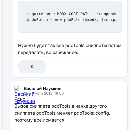
require_once MODX_CORE_PATH . 'components/pd
$pdoFetch = new pdoFetch($modx, $scriptPrope
Нужно будет так все pdoTools сниппеты потом
переделать, во избежание.
0
Василий Наумкин
25 августа 2013, 18:00
Ясно.
Вызов сниппета pdoTools в чанке другого
сниппета pdoTools меняет pdoTools::config,
поэтому всё ломается.