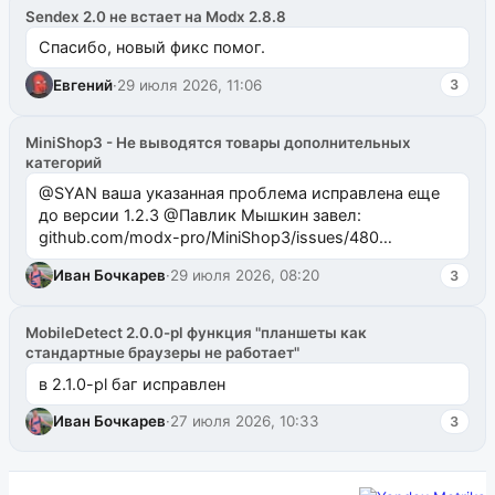
Sendex 2.0 не встает на Modx 2.8.8
Спасибо, новый фикс помог.
Евгений
·
29 июля 2026, 11:06
3
MiniShop3 - Не выводятся товары дополнительных
категорий
@SYAN ваша указанная проблема исправлена еще
до версии 1.2.3 @Павлик Мышкин завел:
github.com/modx-pro/MiniShop3/issues/480
github.com/modx-pro/MiniShop3/issues/481Исправим
Иван Бочкарев
·
29 июля 2026, 08:20
3
в б...
MobileDetect 2.0.0-pl функция "планшеты как
стандартные браузеры не работает"
в 2.1.0-pl баг исправлен
Иван Бочкарев
·
27 июля 2026, 10:33
3