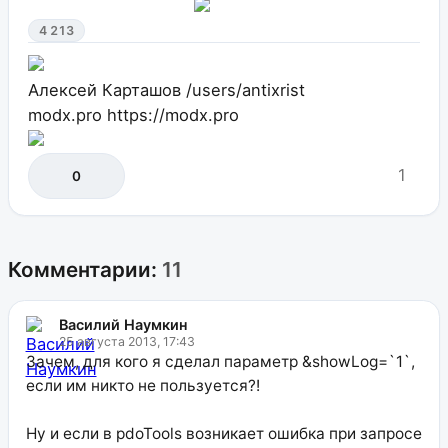
4 213
Алексей Карташов
/users/antixrist
modx.pro
https://modx.pro
1
0
Комментарии:
11
Василий Наумкин
25 августа 2013, 17:43
Зачем, для кого я сделал параметр &showLog=`1`,
если им никто не пользуется?!
Ну и если в pdoTools возникает ошибка при запросе