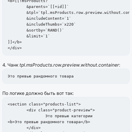
<b>[[!msProducts?

	&parents=`[[+id]]`

	&tpl=`tpl.msProducts.row.preview.without.container`

	&includeContent=`1`

	&includeThumbs=`x220`

	&sortby=`RAND()`

	&limit=`1`

]]</b>

</div>
4. Чанк
tpl.msProducts.row.preview.without.container
:
Это превью рандомного товара
По логике должно быть вот так:
<section class="products-list">

	<div class="product-preview">

		Это превью категории

<b>Это превью рандомного товара</b>

	</div>
