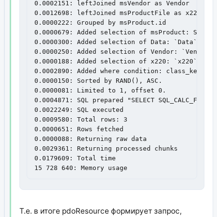
0.0002151: leftJoined msVendor as Vendor

0.0012698: leftJoined msProductFile as x220

0.0000222: Grouped by msProduct.id

0.0000679: Added selection of msProduct: SQL_CA
0.0000300: Added selection of Data: `Data`.`art
0.0000250: Added selection of Vendor: `Vendor`.
0.0000188: Added selection of x220: `x220`.`url
0.0002890: Added where condition: class_key=msP
0.0000150: Sorted by RAND(), ASC.

0.0000081: Limited to 1, offset 0.

0.0004871: SQL prepared "SELECT SQL_CALC_FOUND_
0.0022249: SQL executed

0.0009580: Total rows: 3

0.0000651: Rows fetched

0.0000088: Returning raw data

0.0029361: Returning processed chunks

0.0179609: Total time

15 728 640: Memory usage
Т.е. в итоге pdoResource формирует запрос,