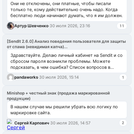
Они не отключены, они платные, чтобы писали
только те, кому действительно очень надо. Когда
бесплатно люди начинают думать, что я им должен.
Артур Шевченко
·
30 июля 2026, 23:16
11
[SendIt 2.6.0] Анализ поведения пользователя для защиты
от спама (невидимая капча)...
Здравствуйте. Делаю личный кабинет на Sendit и со
сбросом пароля возникли проблемы. Можете
подсказать, в чем ошибка? Список вопросов в
одноименном разделе на modx.pro пока пуст, и,...
pandaworks
·
30 июля 2026, 15:14
1
Minishop + честный знак (продажа маркированной
продукции)
В нашем случае мы решили убрать всю логику по
маркировке сайта.
Сергей Карпович
·
30 июля 2026, 14:57
2