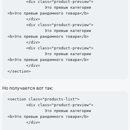
	<div class="product-preview">

		Это превью категории

<b>Это превью рандомного товара</b>

	</div>

	<div class="product-preview">

		Это превью категории

<b>Это превью рандомного товара</b>

	</div>

	<div class="product-preview">

		Это превью категории

<b>Это превью рандомного товара</b>

	</div>

</section>
Но получается вот так:
<section class="products-list">

	<div class="product-preview">

		Это превью категории

<b>Это превью рандомного товара</b>

	</div>
