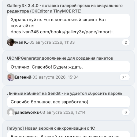
Gallery3x 3.4.0 - вставка галерей прямо из визуального
редактора (CKEditor и TinyMCE RTE)
Здравствуйте. Есть консольный скрипт Вот
почитайте:
docs.ivan345.com/books/gallery3x/page/import-
ms2galleryphp
Ivan K.
·
05 августа 2026, 11:33
2
UiCMPGenerator дополнение для создания пакетов
Отлично! Спасибо! Будем ждать.
Евгений
·
03 августа 2026, 15:34
71
Личный кабинет на Sendit - не удается сбросить пароль
Спасибо большое, все заработало)
pandaworks
·
03 августа 2026, 12:14
6
[mSync] Новая версия синхронизации с 1С
Всем привет. В какой то момент начали сыпаться