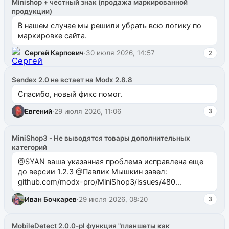
Minishop + честный знак (продажа маркированной
продукции)
В нашем случае мы решили убрать всю логику по
маркировке сайта.
Сергей Карпович
·
30 июля 2026, 14:57
2
Sendex 2.0 не встает на Modx 2.8.8
Спасибо, новый фикс помог.
Евгений
·
29 июля 2026, 11:06
3
MiniShop3 - Не выводятся товары дополнительных
категорий
@SYAN ваша указанная проблема исправлена еще
до версии 1.2.3 @Павлик Мышкин завел:
github.com/modx-pro/MiniShop3/issues/480
github.com/modx-pro/MiniShop3/issues/481Исправим
Иван Бочкарев
·
29 июля 2026, 08:20
3
в б...
MobileDetect 2.0.0-pl функция "планшеты как