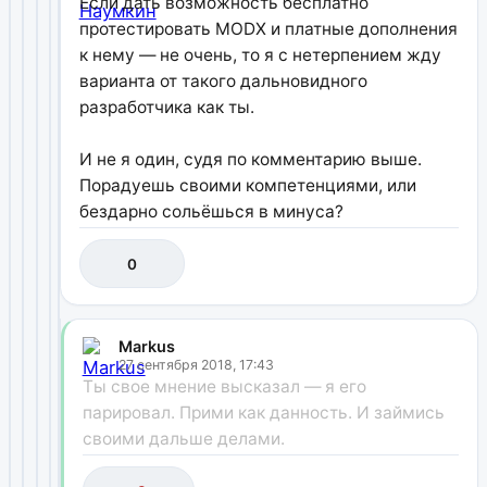
Если дать возможность бесплатно
протестировать MODX и платные дополнения
к нему — не очень, то я с нетерпением жду
варианта от такого дальновидного
разработчика как ты.
И не я один, судя по комментарию выше.
Порадуешь своими компетенциями, или
бездарно сольёшься в минуса?
0
Markus
27 сентября 2018, 17:43
Ты свое мнение высказал — я его
парировал. Прими как данность. И займись
своими дальше делами.