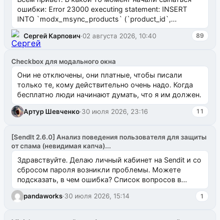
ошибки: Error 23000 executing statement: INSERT
INTO `modx_msync_products` (`product_id`,
`uuid_1c`) VALUES ...
Сергей Карпович
·
02 августа 2026, 10:40
89
Checkbox для модального окна
Они не отключены, они платные, чтобы писали
только те, кому действительно очень надо. Когда
бесплатно люди начинают думать, что я им должен.
Артур Шевченко
·
30 июля 2026, 23:16
11
[SendIt 2.6.0] Анализ поведения пользователя для защиты
от спама (невидимая капча)...
Здравствуйте. Делаю личный кабинет на Sendit и со
сбросом пароля возникли проблемы. Можете
подсказать, в чем ошибка? Список вопросов в
одноименном разделе на modx.pro пока пуст, и,...
pandaworks
·
30 июля 2026, 15:14
1