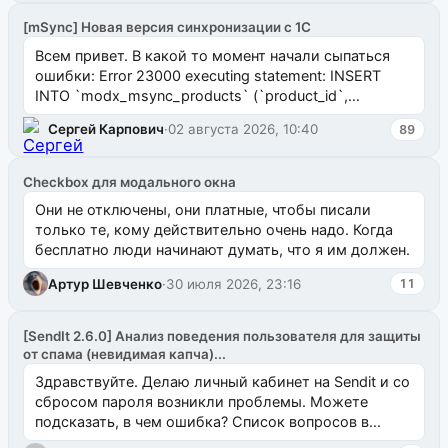
[mSync] Новая версия синхронизации с 1С
Всем привет. В какой то момент начали сыпаться
ошибки: Error 23000 executing statement: INSERT
INTO `modx_msync_products` (`product_id`,
`uuid_1c`) VALUES ...
Сергей Карпович
·
02 августа 2026, 10:40
89
Checkbox для модального окна
Они не отключены, они платные, чтобы писали
только те, кому действительно очень надо. Когда
бесплатно люди начинают думать, что я им должен.
Артур Шевченко
·
30 июля 2026, 23:16
11
[SendIt 2.6.0] Анализ поведения пользователя для защиты
от спама (невидимая капча)...
Здравствуйте. Делаю личный кабинет на Sendit и со
сбросом пароля возникли проблемы. Можете
подсказать, в чем ошибка? Список вопросов в
одноименном разделе на modx.pro пока пуст, и,...