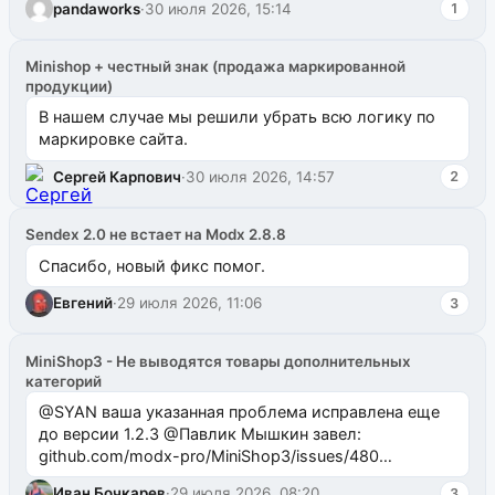
pandaworks
·
30 июля 2026, 15:14
1
Minishop + честный знак (продажа маркированной
продукции)
В нашем случае мы решили убрать всю логику по
маркировке сайта.
Сергей Карпович
·
30 июля 2026, 14:57
2
Sendex 2.0 не встает на Modx 2.8.8
Спасибо, новый фикс помог.
Евгений
·
29 июля 2026, 11:06
3
MiniShop3 - Не выводятся товары дополнительных
категорий
@SYAN ваша указанная проблема исправлена еще
до версии 1.2.3 @Павлик Мышкин завел:
github.com/modx-pro/MiniShop3/issues/480
github.com/modx-pro/MiniShop3/issues/481Исправим
Иван Бочкарев
·
29 июля 2026, 08:20
3