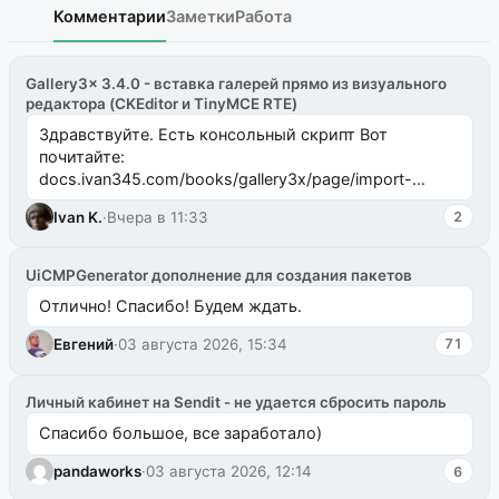
Комментарии
Заметки
Работа
Gallery3x 3.4.0 - вставка галерей прямо из визуального
редактора (CKEditor и TinyMCE RTE)
Здравствуйте. Есть консольный скрипт Вот
почитайте:
docs.ivan345.com/books/gallery3x/page/import-
ms2galleryphp
Ivan K.
·
Вчера в 11:33
2
UiCMPGenerator дополнение для создания пакетов
Отлично! Спасибо! Будем ждать.
Евгений
·
03 августа 2026, 15:34
71
Личный кабинет на Sendit - не удается сбросить пароль
Спасибо большое, все заработало)
pandaworks
·
03 августа 2026, 12:14
6