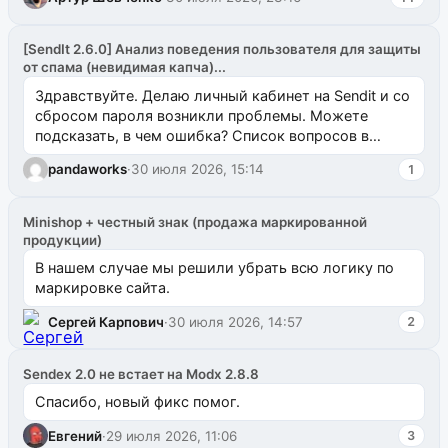
[SendIt 2.6.0] Анализ поведения пользователя для защиты
от спама (невидимая капча)...
Здравствуйте. Делаю личный кабинет на Sendit и со
сбросом пароля возникли проблемы. Можете
подсказать, в чем ошибка? Список вопросов в
одноименном разделе на modx.pro пока пуст, и,...
pandaworks
·
30 июля 2026, 15:14
1
Minishop + честный знак (продажа маркированной
продукции)
В нашем случае мы решили убрать всю логику по
маркировке сайта.
Сергей Карпович
·
30 июля 2026, 14:57
2
Sendex 2.0 не встает на Modx 2.8.8
Спасибо, новый фикс помог.
Евгений
·
29 июля 2026, 11:06
3