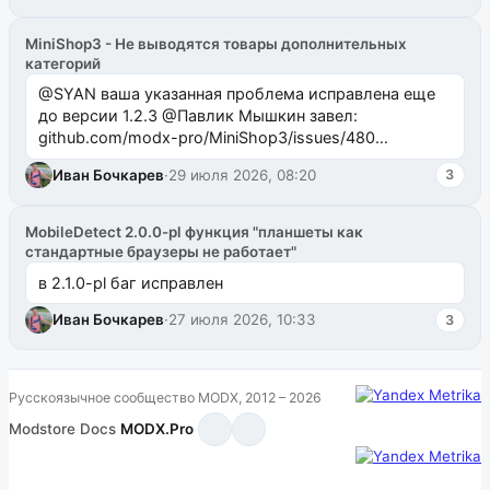
MiniShop3 - Не выводятся товары дополнительных
категорий
@SYAN ваша указанная проблема исправлена еще
до версии 1.2.3 @Павлик Мышкин завел:
github.com/modx-pro/MiniShop3/issues/480
github.com/modx-pro/MiniShop3/issues/481Исправим
Иван Бочкарев
·
29 июля 2026, 08:20
3
в б...
MobileDetect 2.0.0-pl функция "планшеты как
стандартные браузеры не работает"
в 2.1.0-pl баг исправлен
Иван Бочкарев
·
27 июля 2026, 10:33
3
Русскоязычное сообщество MODX, 2012 – 2026
Modstore
·
Docs
·
MODX.Pro
·