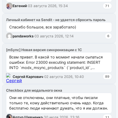
Евгений
·
03 августа 2026, 15:34
71
Личный кабинет на Sendit - не удается сбросить пароль
Спасибо большое, все заработало)
pandaworks
·
03 августа 2026, 12:14
6
[mSync] Новая версия синхронизации с 1С
Всем привет. В какой то момент начали сыпаться
ошибки: Error 23000 executing statement: INSERT
INTO `modx_msync_products` (`product_id`,
`uuid_1c`) VALUES ...
Сергей Карпович
·
02 августа 2026, 10:40
89
Checkbox для модального окна
Они не отключены, они платные, чтобы писали
только те, кому действительно очень надо. Когда
бесплатно люди начинают думать, что я им должен.
Артур Шевченко
·
30 июля 2026, 23:16
11