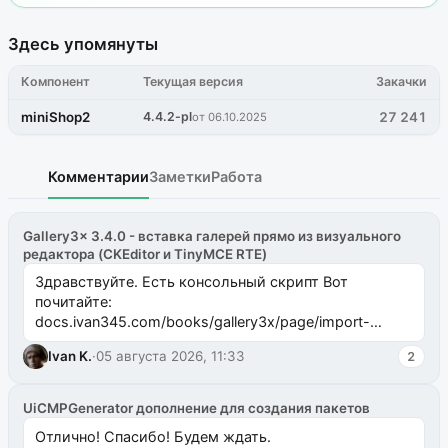
Здесь упомянуты
Компонент
Текущая версия
Закачки
miniShop2
4.4.2-pl
27 241
от 06.10.2025
Комментарии
Заметки
Работа
Gallery3x 3.4.0 - вставка галерей прямо из визуального
редактора (CKEditor и TinyMCE RTE)
Здравствуйте. Есть консольный скрипт Вот
почитайте:
docs.ivan345.com/books/gallery3x/page/import-
ms2galleryphp
Ivan K.
·
05 августа 2026, 11:33
2
UiCMPGenerator дополнение для создания пакетов
Отлично! Спасибо! Будем ждать.