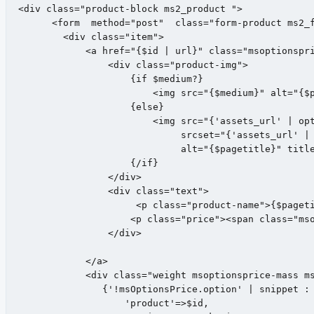
<div class="product-block ms2_product ">

      <form  method="post"  class="form-product ms2_f
        <div class="item">

            <a href="{$id | url}" class="msoptionspri
                <div class="product-img">

                    {if $medium?}

                        <img src="{$medium}" alt="{$p
                    {else}

                        <img src="{'assets_url' | opt
                             srcset="{'assets_url' | 
                             alt="{$pagetitle}" title
                    {/if}

                </div>

                <div class="text">

                     <p class="product-name">{$pageti
                    <p class="price"><span class="mso
                </div>

            </a>

            <div class="weight msoptionsprice-mass ms
               {'!msOptionsPrice.option' | snippet : 
                   'product'=>$id,
