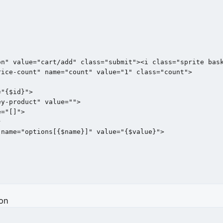
n" value="cart/add" class="submit"><i class="sprite bask
ice-count" name="count" value="1" class="count">

y-product" value="">

="[]">

on