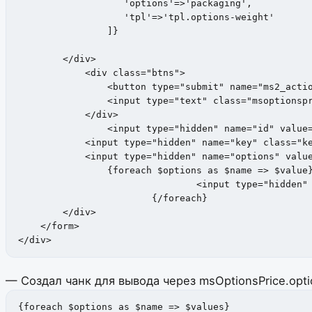
                   'options'=>'packaging',

                   'tpl'=>'tpl.options-weight'

                ]}

        </div>

            <div class="btns">

                <button type="submit" name="ms2_actio
                <input type="text" class="msoptionspr
            </div>

           	<input type="hidden" name="id" value="{$id}">

            <input type="hidden" name="key" class="ke
            <input type="hidden" name="options" value
          	{foreach $options as $name => $value}

				<input type="hidden" name="options[{$name}]" value="{$value}">

			{/foreach}

        </div>

    </form>  

</div>
— Создал чанк для вывода через msOptionsPrice.opti
{foreach $options as $name => $values}
