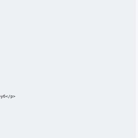


уб</p>
