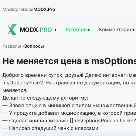
Modstore
Docs
MODX.Pro
MODX
.PRO
Разделы
Комментарии
Разделы
Вопросы
Не меняется цена в msOption
Доброго времени суток, друзья! Делаю интернет-ма
msOptionsPrice2. Настраивал по документации, но что
меняется.
Делал по следующему алгоритму:
— Завел опцию в минишоп с типом «множественный 
— У продукта добавил модификацию, в которой прив
— Сделал инициализацию [[!msOptionsPrice.initializ
— Написал следущий чанк с классами