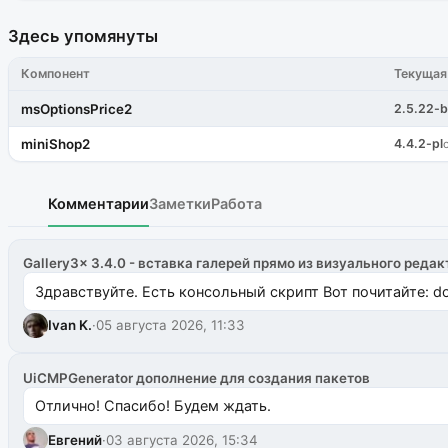
Здесь упомянуты
Компонент
Текущая
msOptionsPrice2
2.5.22-b
miniShop2
4.4.2-pl
Комментарии
Заметки
Работа
Gallery3x 3.4.0 - вставка галерей прямо из визуального редак
Здравствуйте. Есть консольный скрипт Вот почитайте: do
Ivan K.
·
05 августа 2026, 11:33
UiCMPGenerator дополнение для создания пакетов
Отлично! Спасибо! Будем ждать.
Евгений
·
03 августа 2026, 15:34