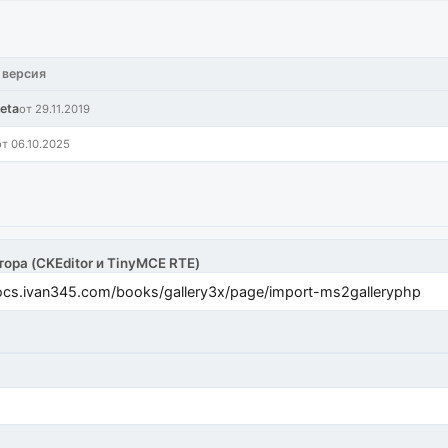
 версия
eta
от 29.11.2019
от 06.10.2025
тора (CKEditor и TinyMCE RTE)
cs.ivan345.com/books/gallery3x/page/import-ms2galleryphp