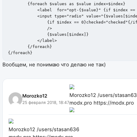
        {foreach $values as $value index=$index}

            <label  for="opt-{$value}" {if $index == 
            <input type="radio" value="{$values[$inde
                {if $index == 0}checked="checked"{/if
                />

                {$values[$index]}

            </label>

        {/foreach}

{/foreach}
Вообщем, не понимаю что делаю не так)
Morozko12
/users/stasan6
Morozko12
modx.pro
https://modx.pro
25 февраля 2018, 18:47
Morozko12
/users/stasan636
modx.pro
https://modx.pro