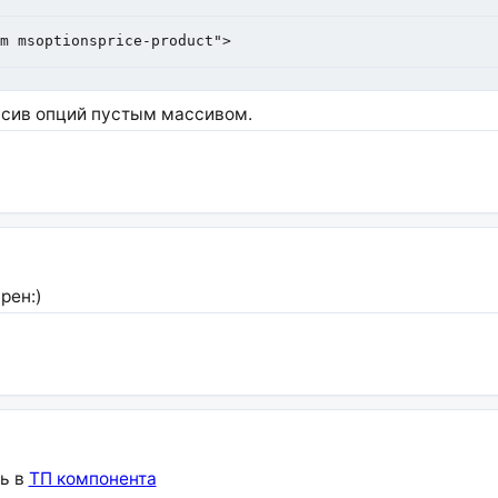
rm msoptionsprice-product">
ссив опций пустым массивом.
рен:)
ть в
ТП компонента