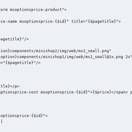
orm msoptionsprice-product">

ce-name msoptionsprice-{$id}" title="{$pagetitle}">

agetitle}"/>

ion}components/minishop2/img/web/ms2_small.png"

option}components/minishop2/img/web/ms2_small@2x.png 2x"
="{$pagetitle}"/>

tle}</p>

ptionsprice-cost msoptionsprice-{$id}">{$price}</span> р
optionsprice-{$id}">

[
