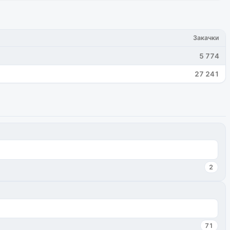
Закачки
5 774
27 241
2
71