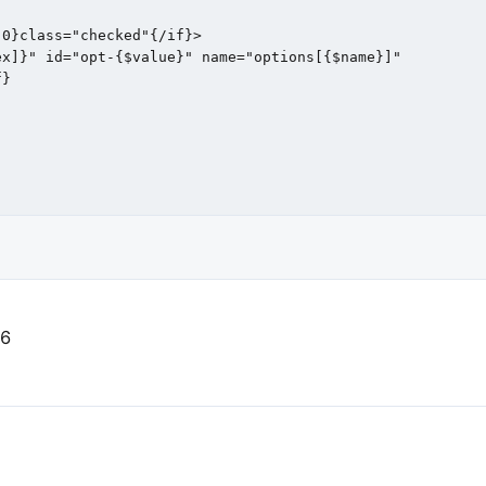
0}class="checked"{/if}>

x]}" id="opt-{$value}" name="options[{$name}]" 

}

36