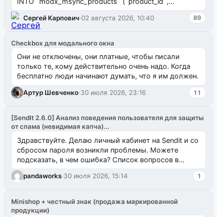
INTO `modx_msync_products` (`product_id`,
`uuid_1c`) VALUES ...
Сергей Карпович
·
02 августа 2026, 10:40
89
Checkbox для модального окна
Они не отключены, они платные, чтобы писали
только те, кому действительно очень надо. Когда
бесплатно люди начинают думать, что я им должен.
Артур Шевченко
·
30 июля 2026, 23:16
11
[SendIt 2.6.0] Анализ поведения пользователя для защиты
от спама (невидимая капча)...
Здравствуйте. Делаю личный кабинет на Sendit и со
сбросом пароля возникли проблемы. Можете
подсказать, в чем ошибка? Список вопросов в
одноименном разделе на modx.pro пока пуст, и,...
pandaworks
·
30 июля 2026, 15:14
1
Minishop + честный знак (продажа маркированной
продукции)