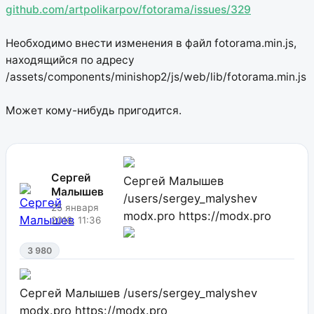
github.com/artpolikarpov/fotorama/issues/329
Необходимо внести изменения в файл fotorama.min.js,
находящийся по адресу
/assets/components/minishop2/js/web/lib/fotorama.min.js
Может кому-нибудь пригодится.
Сергей
Сергей Малышев
Малышев
/users/sergey_malyshev
25 января
modx.pro
https://modx.pro
2018, 11:36
3 980
Сергей Малышев
/users/sergey_malyshev
modx.pro
https://modx.pro