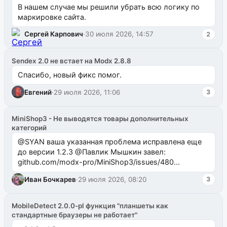
В нашем случае мы решили убрать всю логику по
маркировке сайта.
Сергей Карпович
·
30 июля 2026, 14:57
2
Sendex 2.0 не встает на Modx 2.8.8
Спасибо, новый фикс помог.
Евгений
·
29 июля 2026, 11:06
3
MiniShop3 - Не выводятся товары дополнительных
категорий
@SYAN ваша указанная проблема исправлена еще
до версии 1.2.3 @Павлик Мышкин завел:
github.com/modx-pro/MiniShop3/issues/480
github.com/modx-pro/MiniShop3/issues/481Исправим
Иван Бочкарев
·
29 июля 2026, 08:20
3
в б...
MobileDetect 2.0.0-pl функция "планшеты как
стандартные браузеры не работает"