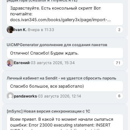
редактора (CKEditor и TinyMCE RTE)
Здравствуйте. Есть консольный скрипт Вот
почитайте:
docs.ivan345.com/books/gallery3x/page/import-
ms2galleryphp
Ivan K.
·
Вчера в 11:33
2
UiCMPGenerator дополнение для создания пакетов
Отлично! Спасибо! Будем ждать.
Евгений
·
03 августа 2026, 15:34
71
Личный кабинет на Sendit - не удается сбросить пароль
Спасибо большое, все заработало)
pandaworks
·
03 августа 2026, 12:14
6
[mSync] Новая версия синхронизации с 1С
Всем привет. В какой то момент начали сыпаться
ошибки: Error 23000 executing statement: INSERT