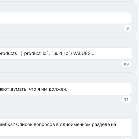
6
ucts` (`product_id`, `uuid_1c`) VALUES ...
89
нают думать, что я им должен.
11
ошибка? Список вопросов в одноименном разделе на