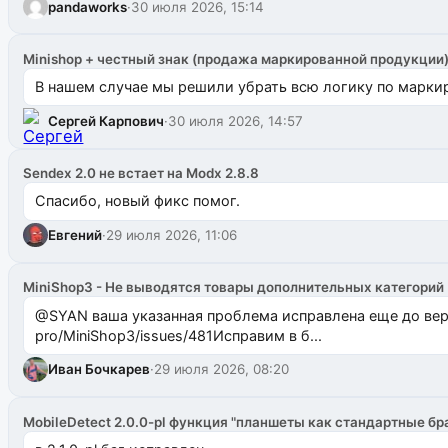
pandaworks
·
30 июля 2026, 15:14
Minishop + честный знак (продажа маркированной продукции
В нашем случае мы решили убрать всю логику по маркир
Сергей Карпович
·
30 июля 2026, 14:57
Sendex 2.0 не встает на Modx 2.8.8
Спасибо, новый фикс помог.
Евгений
·
29 июля 2026, 11:06
MiniShop3 - Не выводятся товары дополнительных категорий
@SYAN ваша указанная проблема исправлена еще до версии 1.2.3 @Павлик Мышкин завел: gith
pro/MiniShop3/issues/481Исправим в б...
Иван Бочкарев
·
29 июля 2026, 08:20
MobileDetect 2.0.0-pl функция "планшеты как стандартные бр