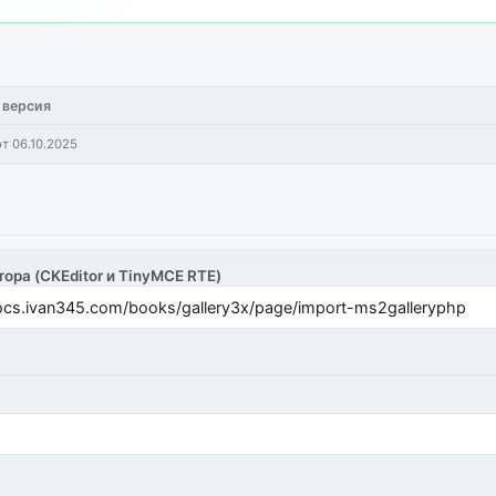
 версия
от 06.10.2025
тора (CKEditor и TinyMCE RTE)
cs.ivan345.com/books/gallery3x/page/import-ms2galleryphp