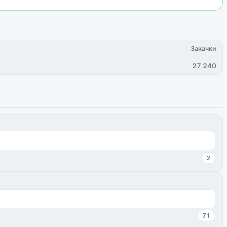
Закачки
27 240
2
71