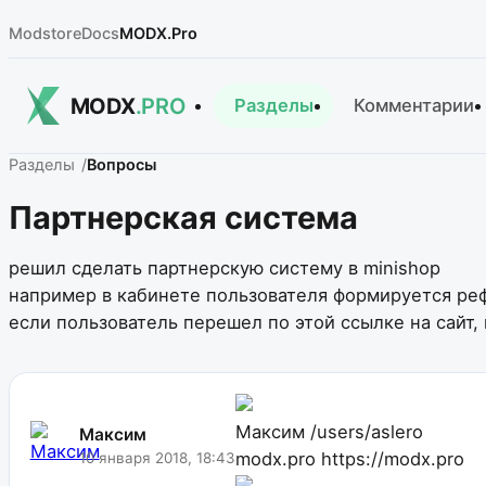
Modstore
Docs
MODX.Pro
MODX
.PRO
Разделы
Комментарии
Разделы
Вопросы
Партнерская система
решил сделать партнерскую систему в minishop
например в кабинете пользователя формируется рефе
если пользователь перешел по этой ссылке на сайт, 
Максим
/users/aslero
Максим
modx.pro
https://modx.pro
10 января 2018, 18:43