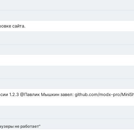
)
овке сайта.
ub.com/modx-pro/MiniShop3/issues/480 github.com/modx-
аузеры не работает"