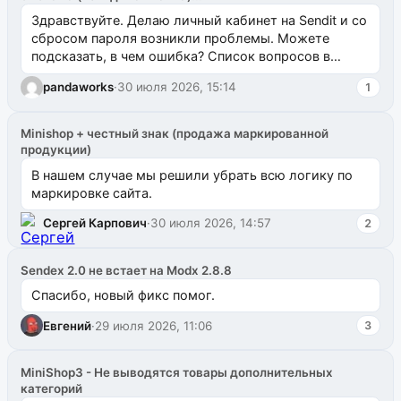
Здравствуйте. Делаю личный кабинет на Sendit и со
сбросом пароля возникли проблемы. Можете
подсказать, в чем ошибка? Список вопросов в
одноименном разделе на modx.pro пока пуст, и,...
pandaworks
·
30 июля 2026, 15:14
1
Minishop + честный знак (продажа маркированной
продукции)
В нашем случае мы решили убрать всю логику по
маркировке сайта.
Сергей Карпович
·
30 июля 2026, 14:57
2
Sendex 2.0 не встает на Modx 2.8.8
Спасибо, новый фикс помог.
Евгений
·
29 июля 2026, 11:06
3
MiniShop3 - Не выводятся товары дополнительных
категорий