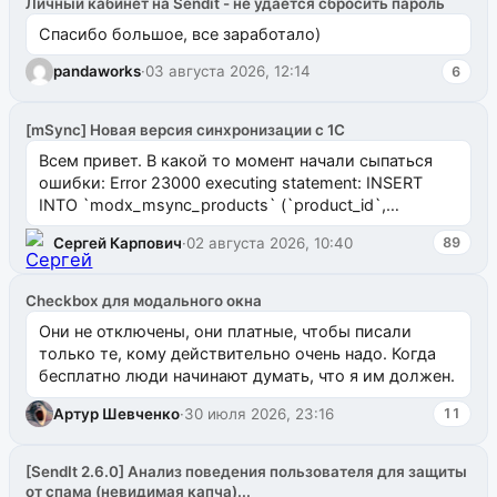
Личный кабинет на Sendit - не удается сбросить пароль
Спасибо большое, все заработало)
pandaworks
·
03 августа 2026, 12:14
6
[mSync] Новая версия синхронизации с 1С
Всем привет. В какой то момент начали сыпаться
ошибки: Error 23000 executing statement: INSERT
INTO `modx_msync_products` (`product_id`,
`uuid_1c`) VALUES ...
Сергей Карпович
·
02 августа 2026, 10:40
89
Checkbox для модального окна
Они не отключены, они платные, чтобы писали
только те, кому действительно очень надо. Когда
бесплатно люди начинают думать, что я им должен.
Артур Шевченко
·
30 июля 2026, 23:16
11
[SendIt 2.6.0] Анализ поведения пользователя для защиты
от спама (невидимая капча)...