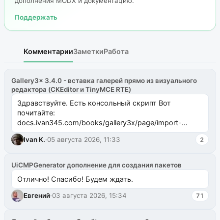
дополнения MODX и документацию.
Поддержать
Комментарии
Заметки
Работа
Gallery3x 3.4.0 - вставка галерей прямо из визуального
редактора (CKEditor и TinyMCE RTE)
Здравствуйте. Есть консольный скрипт Вот
почитайте:
docs.ivan345.com/books/gallery3x/page/import-
ms2galleryphp
Ivan K.
·
05 августа 2026, 11:33
2
UiCMPGenerator дополнение для создания пакетов
Отлично! Спасибо! Будем ждать.
Евгений
·
03 августа 2026, 15:34
71