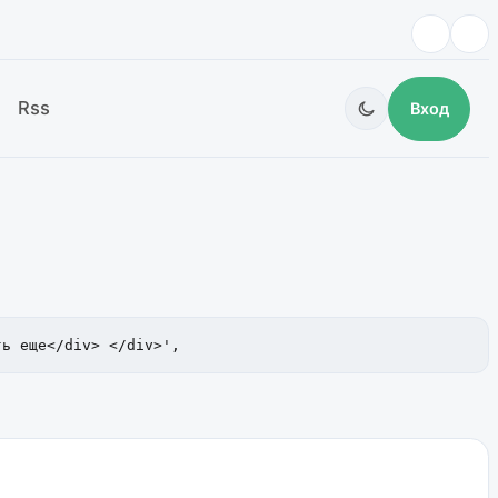
Rss
Вход
ть еще</div> </div>',