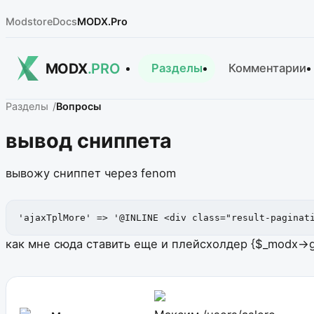
Modstore
Docs
MODX.Pro
MODX
.PRO
Разделы
Комментарии
Разделы
Вопросы
вывод сниппета
вывожу сниппет через fenom
'ajaxTplMore' => '@INLINE <div class="result-paginat
как мне сюда ставить еще и плейсхолдер {$_modx->ge