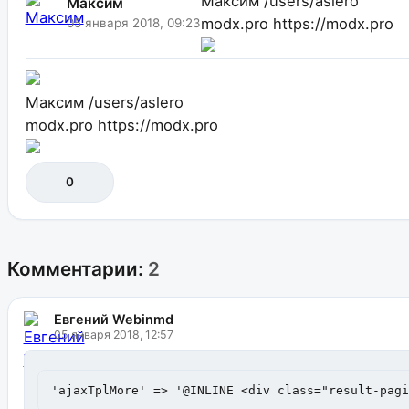
Максим
/users/aslero
Максим
modx.pro
https://modx.pro
05 января 2018, 09:23
Максим
/users/aslero
modx.pro
https://modx.pro
0
Комментарии:
2
Евгений Webinmd
05 января 2018, 12:57
'ajaxTplMore' => '@INLINE <div class="result-pag