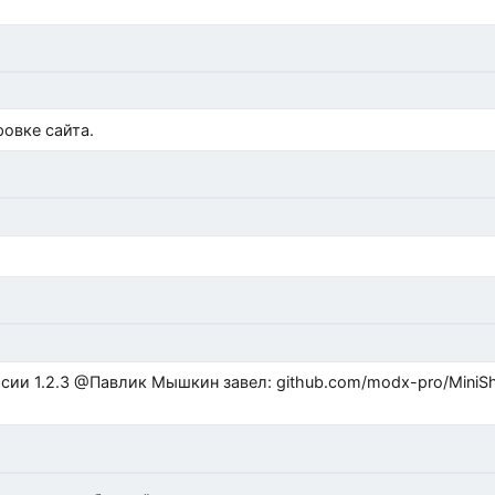
)
овке сайта.
ub.com/modx-pro/MiniShop3/issues/480 github.com/modx-