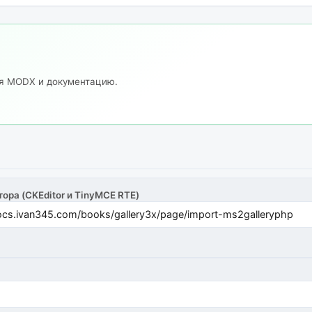
ия MODX и документацию.
тора (CKEditor и TinyMCE RTE)
cs.ivan345.com/books/gallery3x/page/import-ms2galleryphp