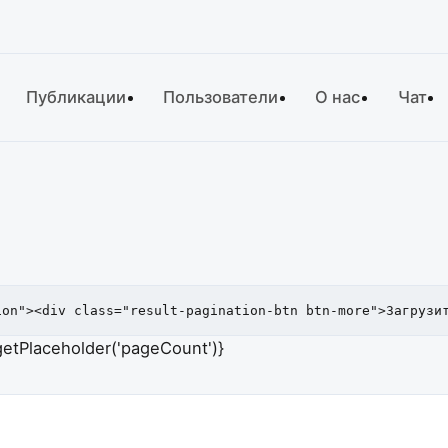
Публикации
Пользователи
О нас
Чат
ion"><div class="result-pagination-btn btn-more">Загрузи
tPlaceholder('pageCount')}