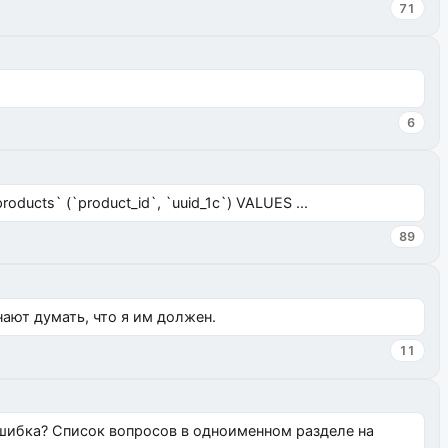
71
6
ucts` (`product_id`, `uuid_1c`) VALUES ...
89
нают думать, что я им должен.
11
ошибка? Список вопросов в одноименном разделе на