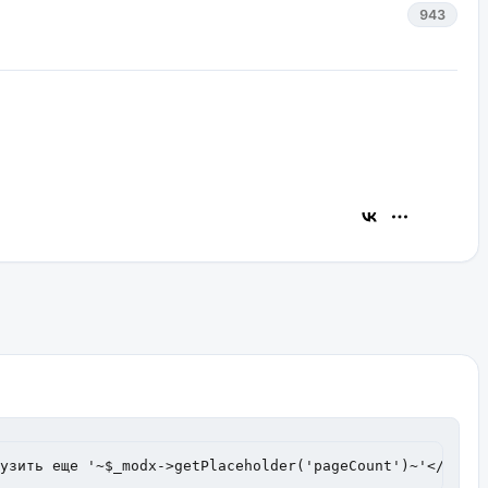
943
рузить еще '~$_modx->getPlaceholder('pageCount')~'</div>