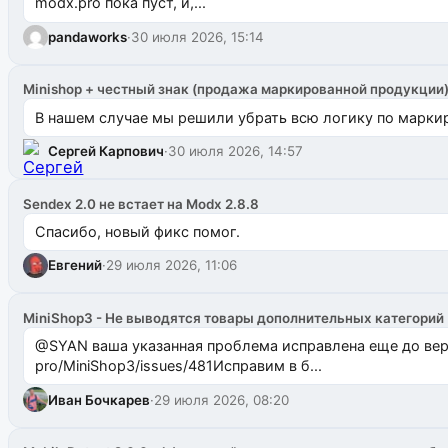
modx.pro пока пуст, и,...
pandaworks
·
30 июля 2026, 15:14
Minishop + честный знак (продажа маркированной продукции
В нашем случае мы решили убрать всю логику по маркир
Сергей Карпович
·
30 июля 2026, 14:57
Sendex 2.0 не встает на Modx 2.8.8
Спасибо, новый фикс помог.
Евгений
·
29 июля 2026, 11:06
MiniShop3 - Не выводятся товары дополнительных категорий
@SYAN ваша указанная проблема исправлена еще до версии 1.2.3 @Павлик Мышкин завел: gith
pro/MiniShop3/issues/481Исправим в б...
Иван Бочкарев
·
29 июля 2026, 08:20