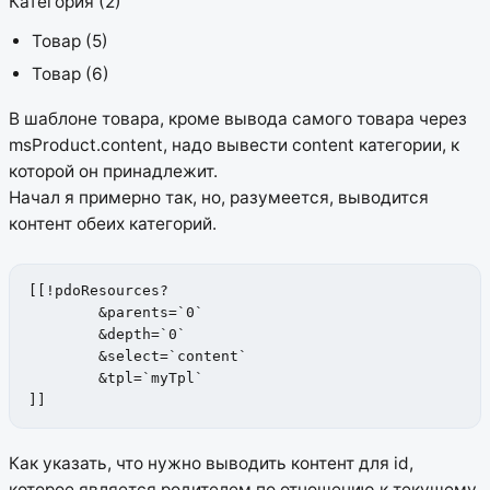
Категория (2)
Товар (5)
Товар (6)
В шаблоне товара, кроме вывода самого товара через
msProduct.content, надо вывести content категории, к
которой он принадлежит.
Начал я примерно так, но, разумеется, выводится
контент обеих категорий.
[[!pdoResources?

	&parents=`0`

	&depth=`0`

	&select=`content`

	&tpl=`myTpl`

]]
Как указать, что нужно выводить контент для id,
которое является родителем по отношению к текущему