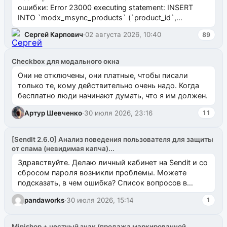
ошибки: Error 23000 executing statement: INSERT
INTO `modx_msync_products` (`product_id`,
`uuid_1c`) VALUES ...
Сергей Карпович
·
02 августа 2026, 10:40
89
Checkbox для модального окна
Они не отключены, они платные, чтобы писали
только те, кому действительно очень надо. Когда
бесплатно люди начинают думать, что я им должен.
Артур Шевченко
·
30 июля 2026, 23:16
11
[SendIt 2.6.0] Анализ поведения пользователя для защиты
от спама (невидимая капча)...
Здравствуйте. Делаю личный кабинет на Sendit и со
сбросом пароля возникли проблемы. Можете
подсказать, в чем ошибка? Список вопросов в
одноименном разделе на modx.pro пока пуст, и,...
pandaworks
·
30 июля 2026, 15:14
1
Minishop + честный знак (продажа маркированной