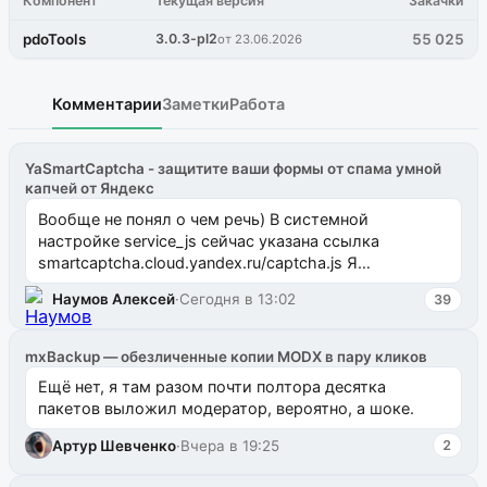
Компонент
Текущая версия
Закачки
pdoTools
3.0.3-pl2
55 025
от 23.06.2026
Комментарии
Заметки
Работа
YaSmartCaptcha - защитите ваши формы от спама умной
капчей от Яндекс
Вообще не понял о чем речь) В системной
настройке service_js сейчас указана ссылка
smartcaptcha.cloud.yandex.ru/captcha.js Я
предложил очистить эту настройку, тогда
Наумов Алексей
·
Сегодня в 13:02
39
компонент н...
mxBackup — обезличенные копии MODX в пару кликов
Ещё нет, я там разом почти полтора десятка
пакетов выложил модератор, вероятно, а шоке.
Артур Шевченко
·
Вчера в 19:25
2