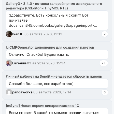
Gallery3x 3.4.0 - вставка галерей прямо из визуального
редактора (CKEditor и TinyMCE RTE)
Здравствуйте. Есть консольный скрипт Вот
почитайте:
docs.ivan345.com/books/gallery3x/page/import-
ms2galleryphp
Ivan K.
·
05 августа 2026, 11:33
2
UiCMPGenerator дополнение для создания пакетов
Отлично! Спасибо! Будем ждать.
Евгений
·
03 августа 2026, 15:34
71
Личный кабинет на Sendit - не удается сбросить пароль
Спасибо большое, все заработало)
pandaworks
·
03 августа 2026, 12:14
6
[mSync] Новая версия синхронизации с 1С
Всем привет. В какой то момент начали сыпаться