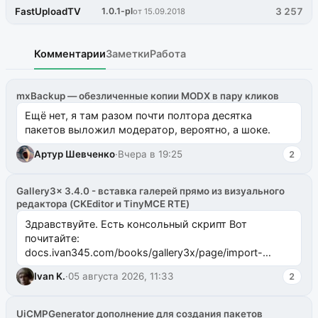
FastUploadTV
1.0.1-pl
3 257
от 15.09.2018
Комментарии
Заметки
Работа
mxBackup — обезличенные копии MODX в пару кликов
Ещё нет, я там разом почти полтора десятка
пакетов выложил модератор, вероятно, а шоке.
Артур Шевченко
·
Вчера в 19:25
2
Gallery3x 3.4.0 - вставка галерей прямо из визуального
редактора (CKEditor и TinyMCE RTE)
Здравствуйте. Есть консольный скрипт Вот
почитайте:
docs.ivan345.com/books/gallery3x/page/import-
ms2galleryphp
Ivan K.
·
05 августа 2026, 11:33
2
UiCMPGenerator дополнение для создания пакетов