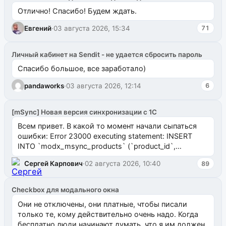
Отлично! Спасибо! Будем ждать.
Евгений
·
03 августа 2026, 15:34
71
Личный кабинет на Sendit - не удается сбросить пароль
Спасибо большое, все заработало)
pandaworks
·
03 августа 2026, 12:14
6
[mSync] Новая версия синхронизации с 1С
Всем привет. В какой то момент начали сыпаться
ошибки: Error 23000 executing statement: INSERT
INTO `modx_msync_products` (`product_id`,
`uuid_1c`) VALUES ...
Сергей Карпович
·
02 августа 2026, 10:40
89
Checkbox для модального окна
Они не отключены, они платные, чтобы писали
только те, кому действительно очень надо. Когда
бесплатно люди начинают думать, что я им должен.