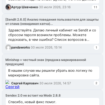
Артур Шевченко
·
30 июля 2026, 23:16
11
[SendIt 2.6.0] Анализ поведения пользователя для защиты
от спама (невидимая капча)...
Здравствуйте. Делаю личный кабинет на Sendit и со
сбросом пароля возникли проблемы. Можете
подсказать, в чем ошибка? Список вопросов в
одноименном разделе на modx.pro пока пуст, и,...
pandaworks
·
30 июля 2026, 15:14
1
Minishop + честный знак (продажа маркированной
продукции)
В нашем случае мы решили убрать всю логику по
маркировке сайта.
Сергей Карпович
·
30 июля 2026, 14:57
2
Sendex 2.0 не встает на Modx 2.8.8
Спасибо, новый фикс помог.