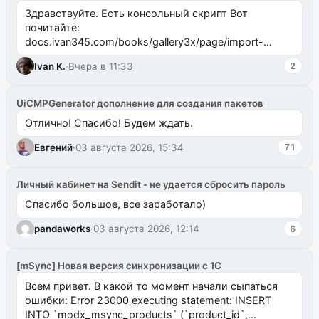
Здравствуйте. Есть консольный скрипт Вот
почитайте:
docs.ivan345.com/books/gallery3x/page/import-
ms2galleryphp
Ivan K.
·
Вчера в 11:33
2
UiCMPGenerator дополнение для создания пакетов
Отлично! Спасибо! Будем ждать.
Евгений
·
03 августа 2026, 15:34
71
Личный кабинет на Sendit - не удается сбросить пароль
Спасибо большое, все заработало)
pandaworks
·
03 августа 2026, 12:14
6
[mSync] Новая версия синхронизации с 1С
Всем привет. В какой то момент начали сыпаться
ошибки: Error 23000 executing statement: INSERT
INTO `modx_msync_products` (`product_id`,