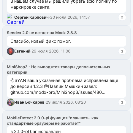
В нашем случае мы решили убрать всю логику по
маркировке сайта.
Сергей Карпович
·
30 июля 2026, 14:57
2
Sendex 2.0 не встает на Modx 2.8.8
Спасибо, новый фикс помог.
Евгений
·
29 июля 2026, 11:06
3
MiniShop3 - Не выводятся товары дополнительных
категорий
@SYAN ваша указанная проблема исправлена еще
до версии 1.2.3 @Павлик Мышкин завел:
github.com/modx-pro/MiniShop3/issues/480
github.com/modx-pro/MiniShop3/issues/481Исправим
Иван Бочкарев
·
29 июля 2026, 08:20
3
в б...
MobileDetect 2.0.0-pl функция "планшеты как
стандартные браузеры не работает"
в 2.1.0-pl баг исправлен