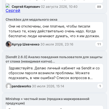
`uuid_1c`) VALUES ...
Сергей Карпович
·
02 августа 2026, 10:40
89
Checkbox для модального окна
Они не отключены, они платные, чтобы писали
только те, кому действительно очень надо. Когда
бесплатно люди начинают думать, что я им должен.
Артур Шевченко
·
30 июля 2026, 23:16
11
[SendIt 2.6.0] Анализ поведения пользователя для защиты
от спама (невидимая капча)...
Здравствуйте. Делаю личный кабинет на Sendit и со
сбросом пароля возникли проблемы. Можете
подсказать, в чем ошибка? Список вопросов в
одноименном разделе на modx.pro пока пуст, и,...
pandaworks
·
30 июля 2026, 15:14
1
Minishop + честный знак (продажа маркированной
продукции)