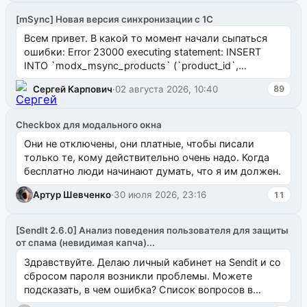
[mSync] Новая версия синхронизации с 1С
Всем привет. В какой то момент начали сыпаться
ошибки: Error 23000 executing statement: INSERT
INTO `modx_msync_products` (`product_id`,
`uuid_1c`) VALUES ...
Сергей Карпович
·
02 августа 2026, 10:40
89
Checkbox для модального окна
Они не отключены, они платные, чтобы писали
только те, кому действительно очень надо. Когда
бесплатно люди начинают думать, что я им должен.
Артур Шевченко
·
30 июля 2026, 23:16
11
[SendIt 2.6.0] Анализ поведения пользователя для защиты
от спама (невидимая капча)...
Здравствуйте. Делаю личный кабинет на Sendit и со
сбросом пароля возникли проблемы. Можете
подсказать, в чем ошибка? Список вопросов в
одноименном разделе на modx.pro пока пуст, и,...