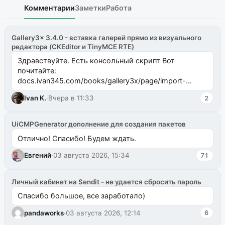
Комментарии
Заметки
Работа
Gallery3x 3.4.0 - вставка галерей прямо из визуального
редактора (CKEditor и TinyMCE RTE)
Здравствуйте. Есть консольный скрипт Вот
почитайте:
docs.ivan345.com/books/gallery3x/page/import-
ms2galleryphp
Ivan K.
·
Вчера в 11:33
2
UiCMPGenerator дополнение для создания пакетов
Отлично! Спасибо! Будем ждать.
Евгений
·
03 августа 2026, 15:34
71
Личный кабинет на Sendit - не удается сбросить пароль
Спасибо большое, все заработало)
pandaworks
·
03 августа 2026, 12:14
6