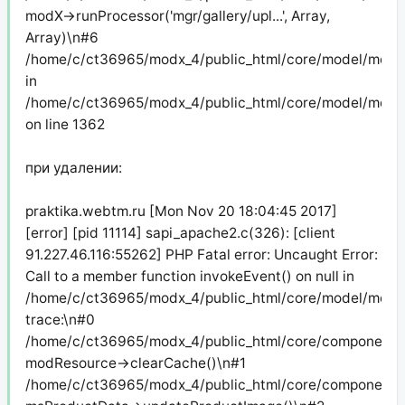
modX->runProcessor('mgr/gallery/upl...', Array,
Array)\n#6
/home/c/ct36965/modx_4/public_html/core/model/modx/
in
/home/c/ct36965/modx_4/public_html/core/model/modx
on line 1362
при удалении:
praktika.webtm.ru [Mon Nov 20 18:04:45 2017]
[error] [pid 11114] sapi_apache2.c(326): [client
91.227.46.116:55262] PHP Fatal error: Uncaught Error:
Call to a member function invokeEvent() on null in
/home/c/ct36965/modx_4/public_html/core/model/modx/
trace:\n#0
/home/c/ct36965/modx_4/public_html/core/components/
modResource->clearCache()\n#1
/home/c/ct36965/modx_4/public_html/core/components/