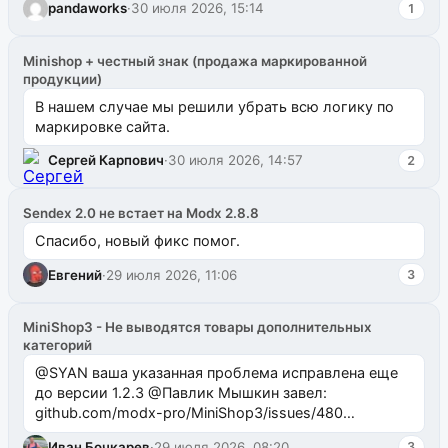
pandaworks
·
30 июля 2026, 15:14
1
Minishop + честный знак (продажа маркированной
продукции)
В нашем случае мы решили убрать всю логику по
маркировке сайта.
Сергей Карпович
·
30 июля 2026, 14:57
2
Sendex 2.0 не встает на Modx 2.8.8
Спасибо, новый фикс помог.
Евгений
·
29 июля 2026, 11:06
3
MiniShop3 - Не выводятся товары дополнительных
категорий
@SYAN ваша указанная проблема исправлена еще
до версии 1.2.3 @Павлик Мышкин завел:
github.com/modx-pro/MiniShop3/issues/480
github.com/modx-pro/MiniShop3/issues/481Исправим
Иван Бочкарев
·
29 июля 2026, 08:20
3