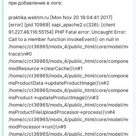
при добавление в логе:
praktika.webtm.ru [Mon Nov 20 18:04:41 2017]
[error] [pid 10969] sapi_apache2.c(326): [client
91.227.46.116:55154] PHP Fatal error: Uncaught Error:
Call to a member function invokeEvent() on null in
/home/c/ct36965/modx_4/public_html/core/model/modx/
trace:\n#0
/home/c/ct36965/modx_4/public_html/core/components/
modResource->clearCache()\n#1
/home/c/ct36965/modx_4/public_html/core/components/
msProductData->updateProductImage()\n#2
/home/c/ct36965/modx_4/public_html/core/components/m
msProduct->updateProductImage()\n#3
/home/c/ct36965/modx_4/public_html/core/model/modx/
msProductFileUploadProcessor->process()\n#4
/home/c/ct36965/modx_4/public_html/core/model/modx/
modProcessor->run()\n#5
/home/c/ct36965/modx_4/public_html/core/model/modx/