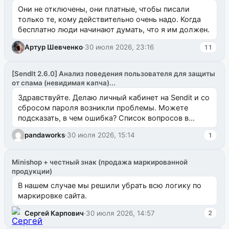
Они не отключены, они платные, чтобы писали
только те, кому действительно очень надо. Когда
бесплатно люди начинают думать, что я им должен.
Артур Шевченко
·
30 июля 2026, 23:16
11
[SendIt 2.6.0] Анализ поведения пользователя для защиты
от спама (невидимая капча)...
Здравствуйте. Делаю личный кабинет на Sendit и со
сбросом пароля возникли проблемы. Можете
подсказать, в чем ошибка? Список вопросов в
одноименном разделе на modx.pro пока пуст, и,...
pandaworks
·
30 июля 2026, 15:14
1
Minishop + честный знак (продажа маркированной
продукции)
В нашем случае мы решили убрать всю логику по
маркировке сайта.
Сергей Карпович
·
30 июля 2026, 14:57
2