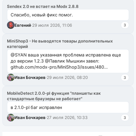
Sendex 2.0 не встает на Modx 2.8.8
Спасибо, новый фикс помог.
Евгений
·
29 июля 2026, 11:06
3
MiniShop3 - Не выводятся товары дополнительных
категорий
@SYAN ваша указанная проблема исправлена еще
до версии 1.2.3 @Павлик Мышкин завел:
github.com/modx-pro/MiniShop3/issues/480
github.com/modx-pro/MiniShop3/issues/481Исправим
Иван Бочкарев
·
29 июля 2026, 08:20
3
в б...
MobileDetect 2.0.0-pl функция "планшеты как
стандартные браузеры не работает"
в 2.1.0-pl баг исправлен
Иван Бочкарев
·
27 июля 2026, 10:33
3