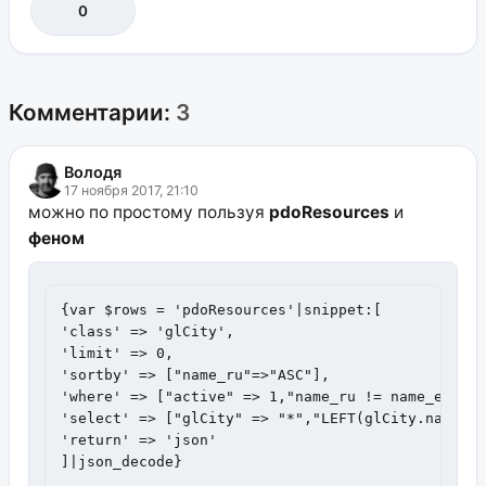
0
Комментарии:
3
Володя
17 ноября 2017, 21:10
можно по простому пользуя
pdoResources
и
феном
{var $rows = 'pdoResources'|snippet:[

'class' => 'glCity',

'limit' => 0,

'sortby' => ["name_ru"=>"ASC"],

'where' => ["active" => 1,"name_ru != name_en"],

'select' => ["glCity" => "*","LEFT(glCity.name_ru
'return' => 'json'

]|json_decode}
