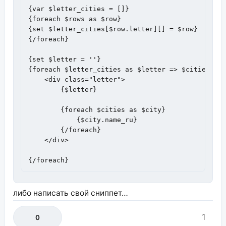
{var $letter_cities = []}

{foreach $rows as $row}

{set $letter_cities[$row.letter][] = $row}

{/foreach}

{set $letter = ''}

{foreach $letter_cities as $letter => $cities}

    <div class="letter">

        {$letter}

        {foreach $cities as $city}

            {$city.name_ru}

        {/foreach}

    </div>

{/foreach}
либо написать свой сниппет…
1
0