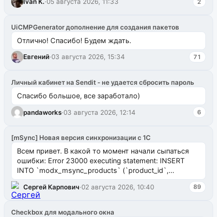
Ivan K.
·
05 августа 2026, 11:33
2
UiCMPGenerator дополнение для создания пакетов
Отлично! Спасибо! Будем ждать.
Евгений
·
03 августа 2026, 15:34
71
Личный кабинет на Sendit - не удается сбросить пароль
Спасибо большое, все заработало)
pandaworks
·
03 августа 2026, 12:14
6
[mSync] Новая версия синхронизации с 1С
Всем привет. В какой то момент начали сыпаться
ошибки: Error 23000 executing statement: INSERT
INTO `modx_msync_products` (`product_id`,
`uuid_1c`) VALUES ...
Сергей Карпович
·
02 августа 2026, 10:40
89
Checkbox для модального окна