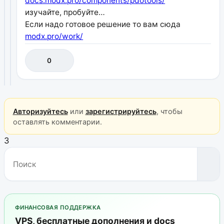
docs.modx.pro/components/pdotools/
изучайте, пробуйте…
Если надо готовое решение то вам сюда
modx.pro/work/
0
Авторизуйтесь
или
зарегистрируйтесь
, чтобы
оставлять комментарии.
3
ФИНАНСОВАЯ ПОДДЕРЖКА
VPS, бесплатные дополнения и docs