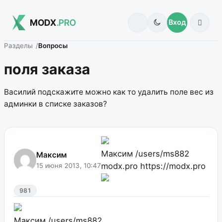
MODX
.PRO
Вход
Разделы
Вопросы
поля заказа
Василий подскажите можно как то удалить поле вес из
админки в списке заказов?
Максим
/users/ms882
Максим
modx.pro
https://modx.pro
15 июня 2013, 10:47
981
Максим
/users/ms882