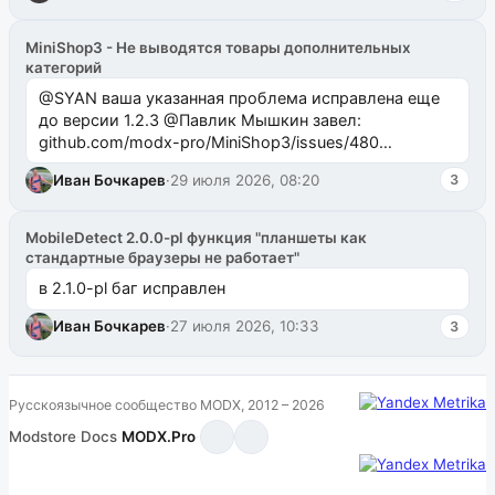
MiniShop3 - Не выводятся товары дополнительных
категорий
@SYAN ваша указанная проблема исправлена еще
до версии 1.2.3 @Павлик Мышкин завел:
github.com/modx-pro/MiniShop3/issues/480
github.com/modx-pro/MiniShop3/issues/481Исправим
Иван Бочкарев
·
29 июля 2026, 08:20
3
в б...
MobileDetect 2.0.0-pl функция "планшеты как
стандартные браузеры не работает"
в 2.1.0-pl баг исправлен
Иван Бочкарев
·
27 июля 2026, 10:33
3
Русскоязычное сообщество MODX, 2012 – 2026
Modstore
·
Docs
·
MODX.Pro
·