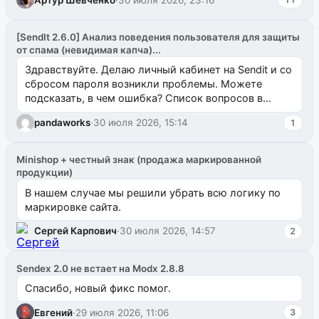
[SendIt 2.6.0] Анализ поведения пользователя для защиты
от спама (невидимая капча)...
Здравствуйте. Делаю личный кабинет на Sendit и со
сбросом пароля возникли проблемы. Можете
подсказать, в чем ошибка? Список вопросов в
одноименном разделе на modx.pro пока пуст, и,...
pandaworks
·
30 июля 2026, 15:14
1
Minishop + честный знак (продажа маркированной
продукции)
В нашем случае мы решили убрать всю логику по
маркировке сайта.
Сергей Карпович
·
30 июля 2026, 14:57
2
Sendex 2.0 не встает на Modx 2.8.8
Спасибо, новый фикс помог.
Евгений
·
29 июля 2026, 11:06
3