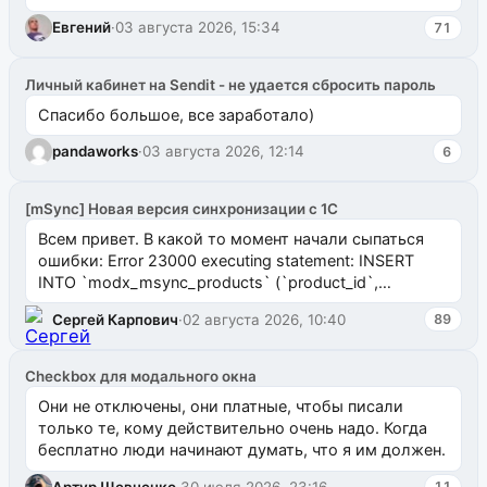
Евгений
·
03 августа 2026, 15:34
71
Личный кабинет на Sendit - не удается сбросить пароль
Спасибо большое, все заработало)
pandaworks
·
03 августа 2026, 12:14
6
[mSync] Новая версия синхронизации с 1С
Всем привет. В какой то момент начали сыпаться
ошибки: Error 23000 executing statement: INSERT
INTO `modx_msync_products` (`product_id`,
`uuid_1c`) VALUES ...
Сергей Карпович
·
02 августа 2026, 10:40
89
Checkbox для модального окна
Они не отключены, они платные, чтобы писали
только те, кому действительно очень надо. Когда
бесплатно люди начинают думать, что я им должен.
Артур Шевченко
·
30 июля 2026, 23:16
11