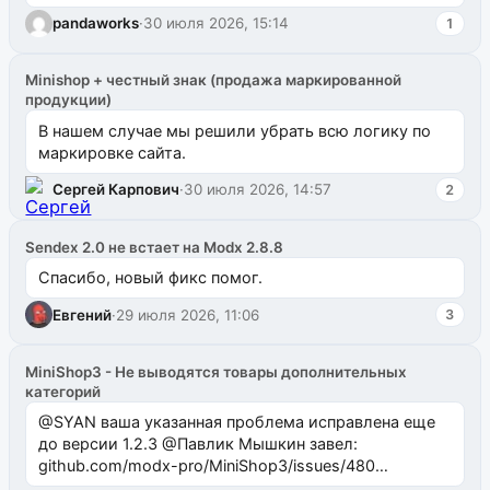
одноименном разделе на modx.pro пока пуст, и,...
pandaworks
·
30 июля 2026, 15:14
1
Minishop + честный знак (продажа маркированной
продукции)
В нашем случае мы решили убрать всю логику по
маркировке сайта.
Сергей Карпович
·
30 июля 2026, 14:57
2
Sendex 2.0 не встает на Modx 2.8.8
Спасибо, новый фикс помог.
Евгений
·
29 июля 2026, 11:06
3
MiniShop3 - Не выводятся товары дополнительных
категорий
@SYAN ваша указанная проблема исправлена еще
до версии 1.2.3 @Павлик Мышкин завел:
github.com/modx-pro/MiniShop3/issues/480
github.com/modx-pro/MiniShop3/issues/481Исправим