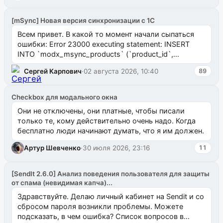
[mSync] Новая версия синхронизации с 1С
Всем привет. В какой то момент начали сыпаться
ошибки: Error 23000 executing statement: INSERT
INTO `modx_msync_products` (`product_id`,
`uuid_1c`) VALUES ...
Сергей Карпович
·
02 августа 2026, 10:40
89
Checkbox для модального окна
Они не отключены, они платные, чтобы писали
только те, кому действительно очень надо. Когда
бесплатно люди начинают думать, что я им должен.
Артур Шевченко
·
30 июля 2026, 23:16
11
[SendIt 2.6.0] Анализ поведения пользователя для защиты
от спама (невидимая капча)...
Здравствуйте. Делаю личный кабинет на Sendit и со
сбросом пароля возникли проблемы. Можете
подсказать, в чем ошибка? Список вопросов в