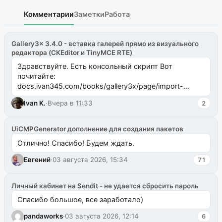
Комментарии
Заметки
Работа
Gallery3x 3.4.0 - вставка галерей прямо из визуального
редактора (CKEditor и TinyMCE RTE)
Здравствуйте. Есть консольный скрипт Вот
почитайте:
docs.ivan345.com/books/gallery3x/page/import-
ms2galleryphp
Ivan K.
·
Вчера в 11:33
2
UiCMPGenerator дополнение для создания пакетов
Отлично! Спасибо! Будем ждать.
Евгений
·
03 августа 2026, 15:34
71
Личный кабинет на Sendit - не удается сбросить пароль
Спасибо большое, все заработало)
pandaworks
·
03 августа 2026, 12:14
6