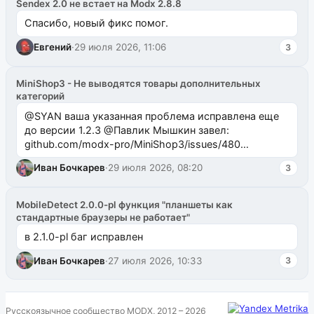
Sendex 2.0 не встает на Modx 2.8.8
Спасибо, новый фикс помог.
Евгений
·
29 июля 2026, 11:06
3
MiniShop3 - Не выводятся товары дополнительных
категорий
@SYAN ваша указанная проблема исправлена еще
до версии 1.2.3 @Павлик Мышкин завел:
github.com/modx-pro/MiniShop3/issues/480
github.com/modx-pro/MiniShop3/issues/481Исправим
Иван Бочкарев
·
29 июля 2026, 08:20
3
в б...
MobileDetect 2.0.0-pl функция "планшеты как
стандартные браузеры не работает"
в 2.1.0-pl баг исправлен
Иван Бочкарев
·
27 июля 2026, 10:33
3
Русскоязычное сообщество MODX, 2012 – 2026