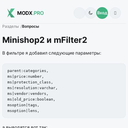
MODX
.PRO
Вход
Разделы
Вопросы
Minishop2 и mFilter2
В фильтре я добавил следующие параметры:
parent:categories,

ms|price:number,

ms|protection_class,

ms|resolution:varchar,

ms|vendor:vendors,

ms|old_price:boolean,

msoption|tags,

msoption|lens,
а выводятся вот так: