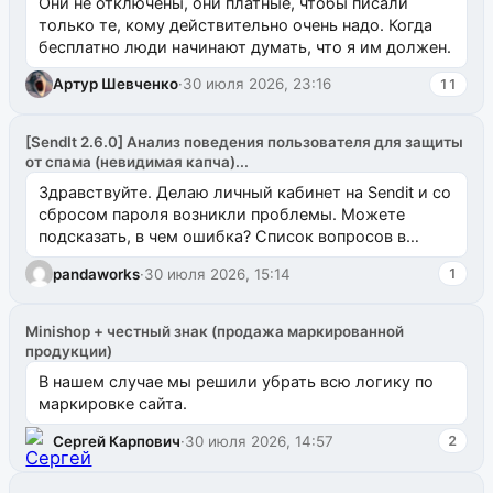
Они не отключены, они платные, чтобы писали
только те, кому действительно очень надо. Когда
бесплатно люди начинают думать, что я им должен.
Артур Шевченко
·
30 июля 2026, 23:16
11
[SendIt 2.6.0] Анализ поведения пользователя для защиты
от спама (невидимая капча)...
Здравствуйте. Делаю личный кабинет на Sendit и со
сбросом пароля возникли проблемы. Можете
подсказать, в чем ошибка? Список вопросов в
одноименном разделе на modx.pro пока пуст, и,...
pandaworks
·
30 июля 2026, 15:14
1
Minishop + честный знак (продажа маркированной
продукции)
В нашем случае мы решили убрать всю логику по
маркировке сайта.
Сергей Карпович
·
30 июля 2026, 14:57
2