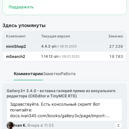
Поддержать
Здесь упомянуты
Компонент
Текущая версия
Закачки
miniShop2
4.4.2-pl
27 239
от 06.10.2025
mSearch2
1.14.12-pl
19 783
от 09.01.2025
Комментарии
Заметки
Работа
Gallery3x 3.4.0 - вставка галерей прямо из визуального
редактора (CKEditor и TinyMCE RTE)
Здравствуйте. Есть консольный скрипт Вот
почитайте:
docs.ivan345.com/books/gallery3x/page/import-
ms2galleryphp
Ivan K.
·
Вчера в 11:33
2