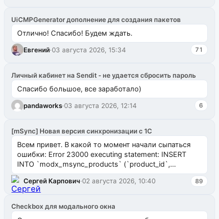
UiCMPGenerator дополнение для создания пакетов
Отлично! Спасибо! Будем ждать.
Евгений
·
03 августа 2026, 15:34
71
Личный кабинет на Sendit - не удается сбросить пароль
Спасибо большое, все заработало)
pandaworks
·
03 августа 2026, 12:14
6
[mSync] Новая версия синхронизации с 1С
Всем привет. В какой то момент начали сыпаться
ошибки: Error 23000 executing statement: INSERT
INTO `modx_msync_products` (`product_id`,
`uuid_1c`) VALUES ...
Сергей Карпович
·
02 августа 2026, 10:40
89
Checkbox для модального окна