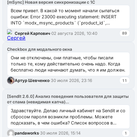
[mSync] Новая версия синхронизации с 1С
Всем привет. В какой то момент начали сыпаться
ошибки: Error 23000 executing statement: INSERT
INTO `modx_msync_products` (`product_id`,
`uuid_1c`) VALUES ...
Сергей Карпович
·
02 августа 2026, 10:40
89
Checkbox для модального окна
Они не отключены, они платные, чтобы писали
только те, кому действительно очень надо. Когда
бесплатно люди начинают думать, что я им должен.
Артур Шевченко
·
30 июля 2026, 23:16
11
[SendIt 2.6.0] Анализ поведения пользователя для защиты
от спама (невидимая капча)...
Здравствуйте. Делаю личный кабинет на Sendit и со
сбросом пароля возникли проблемы. Можете
подсказать, в чем ошибка? Список вопросов в
одноименном разделе на modx.pro пока пуст, и,...
pandaworks
·
30 июля 2026, 15:14
1