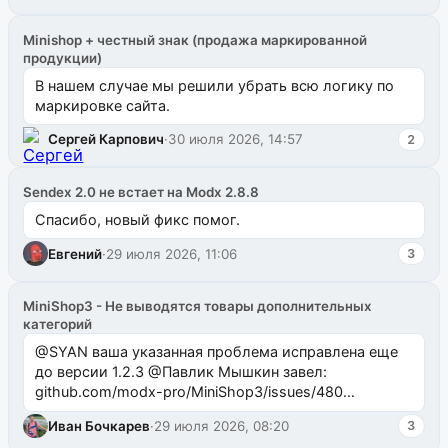
Minishop + честный знак (продажа маркированной
продукции)
В нашем случае мы решили убрать всю логику по
маркировке сайта.
Сергей Карпович
·
30 июля 2026, 14:57
2
Sendex 2.0 не встает на Modx 2.8.8
Спасибо, новый фикс помог.
Евгений
·
29 июля 2026, 11:06
3
MiniShop3 - Не выводятся товары дополнительных
категорий
@SYAN ваша указанная проблема исправлена еще
до версии 1.2.3 @Павлик Мышкин завел:
github.com/modx-pro/MiniShop3/issues/480
github.com/modx-pro/MiniShop3/issues/481Исправим
Иван Бочкарев
·
29 июля 2026, 08:20
3
в б...