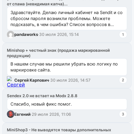
от спама (невидимая капча)...
Здравствуйте. Делаю личный кабинет на Sendit и со
сбросом пароля возникли проблемы. Можете
подсказать, в чем ошибка? Список вопросов в
одноименном разделе на modx.pro пока пуст, и,...
pandaworks
·
30 июля 2026, 15:14
1
Minishop + честный знак (продажа маркированной
продукции)
В нашем случае мы решили убрать всю логику по
маркировке сайта.
Сергей Карпович
·
30 июля 2026, 14:57
2
Sendex 2.0 не встает на Modx 2.8.8
Спасибо, новый фикс помог.
Евгений
·
29 июля 2026, 11:06
3
MiniShop3 - Не выводятся товары дополнительных