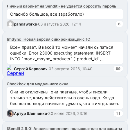
Личный кабинет на Sendit - не удается сбросить пароль
Спасибо большое, все заработало)
pandaworks
·
03 августа 2026, 12:14
6
[mSync] Новая версия синхронизации с 1С
Всем привет. В какой то момент начали сыпаться
ошибки: Error 23000 executing statement: INSERT
INTO `modx_msync_products` (`product_id`,
`uuid_1c`) VALUES ...
Сергей Карпович
·
02 августа 2026, 10:40
89
Checkbox для модального окна
Они не отключены, они платные, чтобы писали
только те, кому действительно очень надо. Когда
бесплатно люди начинают думать, что я им должен.
Артур Шевченко
·
30 июля 2026, 23:16
11
[SendIt 2.6.0] Анализ поведения пользователя для защиты