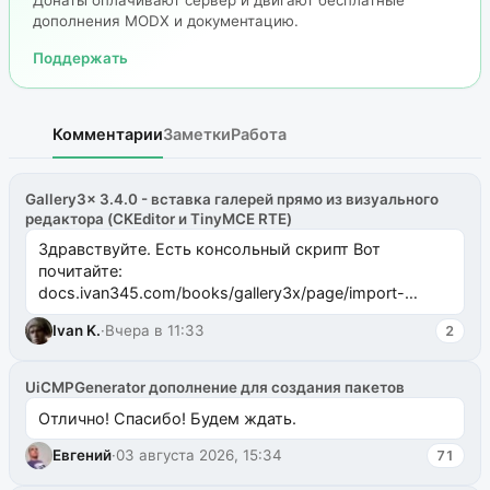
дополнения MODX и документацию.
Поддержать
Комментарии
Заметки
Работа
Gallery3x 3.4.0 - вставка галерей прямо из визуального
редактора (CKEditor и TinyMCE RTE)
Здравствуйте. Есть консольный скрипт Вот
почитайте:
docs.ivan345.com/books/gallery3x/page/import-
ms2galleryphp
Ivan K.
·
Вчера в 11:33
2
UiCMPGenerator дополнение для создания пакетов
Отлично! Спасибо! Будем ждать.
Евгений
·
03 августа 2026, 15:34
71