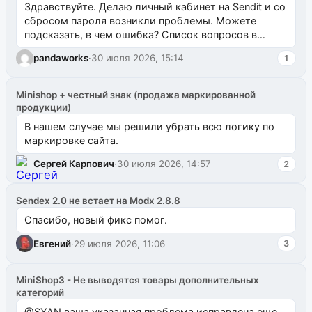
Здравствуйте. Делаю личный кабинет на Sendit и со
сбросом пароля возникли проблемы. Можете
подсказать, в чем ошибка? Список вопросов в
одноименном разделе на modx.pro пока пуст, и,...
pandaworks
·
30 июля 2026, 15:14
1
Minishop + честный знак (продажа маркированной
продукции)
В нашем случае мы решили убрать всю логику по
маркировке сайта.
Сергей Карпович
·
30 июля 2026, 14:57
2
Sendex 2.0 не встает на Modx 2.8.8
Спасибо, новый фикс помог.
Евгений
·
29 июля 2026, 11:06
3
MiniShop3 - Не выводятся товары дополнительных
категорий
@SYAN ваша указанная проблема исправлена еще