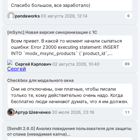
Спасибо большое, все заработало)
pandaworks
·
03 августа 2026, 12:14
6
[mSync] Новая версия синхронизации с 1С
Всем привет. В какой то момент начали сыпаться
ошибки: Error 23000 executing statement: INSERT
INTO `modx_msync_products` (`product_id`,
`uuid_1c`) VALUES ...
Сергей Карпович
·
02 августа 2026, 10:40
89
Checkbox для модального окна
Они не отключены, они платные, чтобы писали
только те, кому действительно очень надо. Когда
бесплатно люди начинают думать, что я им должен.
Артур Шевченко
·
30 июля 2026, 23:16
11
[SendIt 2.6.0] Анализ поведения пользователя для защиты
от спама (невидимая капча)...