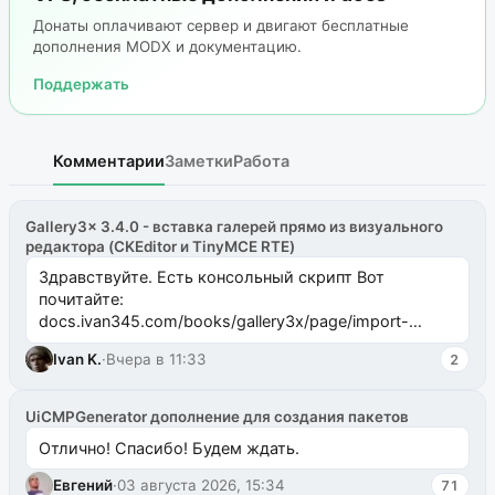
Донаты оплачивают сервер и двигают бесплатные
дополнения MODX и документацию.
Поддержать
Комментарии
Заметки
Работа
Gallery3x 3.4.0 - вставка галерей прямо из визуального
редактора (CKEditor и TinyMCE RTE)
Здравствуйте. Есть консольный скрипт Вот
почитайте:
docs.ivan345.com/books/gallery3x/page/import-
ms2galleryphp
Ivan K.
·
Вчера в 11:33
2
UiCMPGenerator дополнение для создания пакетов
Отлично! Спасибо! Будем ждать.
Евгений
·
03 августа 2026, 15:34
71