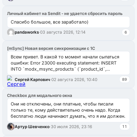
Личный кабинет на Sendit - не удается сбросить пароль
Спасибо большое, все заработало)
pandaworks
·
03 августа 2026, 12:14
6
[mSync] Новая версия синхронизации с 1С
Всем привет. В какой то момент начали сыпаться
ошибки: Error 23000 executing statement: INSERT
INTO `modx_msync_products` (`product_id`,
`uuid_1c`) VALUES ...
Сергей Карпович
·
02 августа 2026, 10:40
89
Checkbox для модального окна
Они не отключены, они платные, чтобы писали
только те, кому действительно очень надо. Когда
бесплатно люди начинают думать, что я им должен.
Артур Шевченко
·
30 июля 2026, 23:16
11