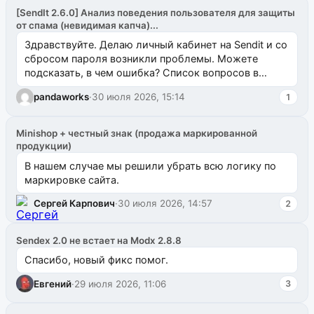
[SendIt 2.6.0] Анализ поведения пользователя для защиты
от спама (невидимая капча)...
Здравствуйте. Делаю личный кабинет на Sendit и со
сбросом пароля возникли проблемы. Можете
подсказать, в чем ошибка? Список вопросов в
одноименном разделе на modx.pro пока пуст, и,...
pandaworks
·
30 июля 2026, 15:14
1
Minishop + честный знак (продажа маркированной
продукции)
В нашем случае мы решили убрать всю логику по
маркировке сайта.
Сергей Карпович
·
30 июля 2026, 14:57
2
Sendex 2.0 не встает на Modx 2.8.8
Спасибо, новый фикс помог.
Евгений
·
29 июля 2026, 11:06
3