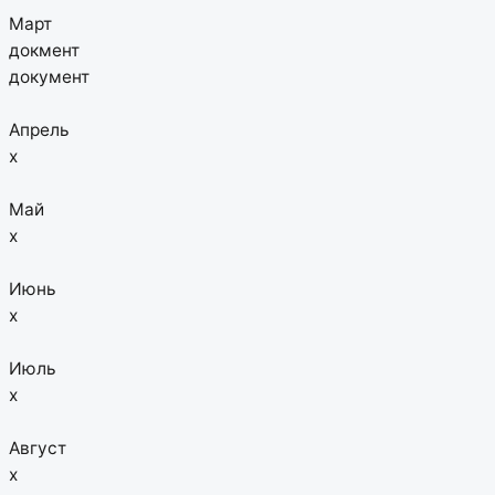
Март
докмент
документ
Апрель
х
Май
х
Июнь
х
Июль
х
Август
х