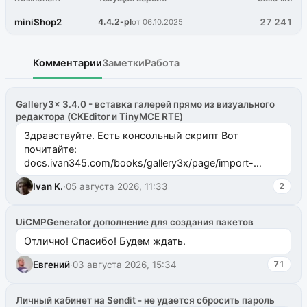
miniShop2
4.4.2-pl
27 241
от 06.10.2025
Комментарии
Заметки
Работа
Gallery3x 3.4.0 - вставка галерей прямо из визуального
редактора (CKEditor и TinyMCE RTE)
Здравствуйте. Есть консольный скрипт Вот
почитайте:
docs.ivan345.com/books/gallery3x/page/import-
ms2galleryphp
Ivan K.
·
05 августа 2026, 11:33
2
UiCMPGenerator дополнение для создания пакетов
Отлично! Спасибо! Будем ждать.
Евгений
·
03 августа 2026, 15:34
71
Личный кабинет на Sendit - не удается сбросить пароль