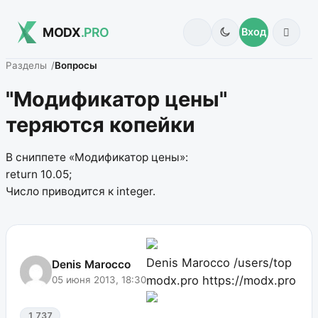
MODX
.PRO
Вход
Разделы
Вопросы
"Модификатор цены"
теряются копейки
В сниппете «Модификатор цены»:
return 10.05;
Число приводится к integer.
Denis Marocco
/users/top
Denis Marocco
modx.pro
https://modx.pro
05 июня 2013, 18:30
1 737