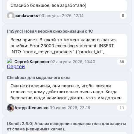
Спасибо большое, все заработало)
pandaworks
·
03 августа 2026, 12:14
6
[mSync] Новая версия синхронизации с 1С
Всем привет. В какой то момент начали сыпаться
ошибки: Error 23000 executing statement: INSERT
INTO `modx_msync_products` (`product_id`,
`uuid_1c`) VALUES ...
Сергей Карпович
·
02 августа 2026, 10:40
89
Checkbox для модального окна
Они не отключены, они платные, чтобы писали
только те, кому действительно очень надо. Когда
бесплатно люди начинают думать, что я им должен.
Артур Шевченко
·
30 июля 2026, 23:16
11
[SendIt 2.6.0] Анализ поведения пользователя для защиты
от спама (невидимая капча)...