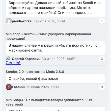
Здравствуйте. Делаю личный кабинет на Sendit и со
сбросом пароля возникли проблемы. Можете
подсказать, в чем ошибка? Список вопросов в
одноименном разделе на modx.pro пока пуст, и,...
pandaworks
·
30 июля 2026, 15:14
1
Minishop + честный знак (продажа маркированной
продукции)
В нашем случае мы решили убрать всю логику по
маркировке сайта.
Сергей Карпович
·
30 июля 2026, 14:57
2
Sendex 2.0 не встает на Modx 2.8.8
Спасибо, новый фикс помог.
Евгений
·
29 июля 2026, 11:06
3
MiniShop3 - Не выводятся товары дополнительных
категорий