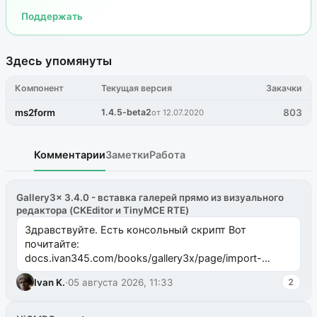
Поддержать
Здесь упомянуты
Компонент
Текущая версия
Закачки
ms2form
1.4.5-beta2
803
от 12.07.2020
Комментарии
Заметки
Работа
Gallery3x 3.4.0 - вставка галерей прямо из визуального
редактора (CKEditor и TinyMCE RTE)
Здравствуйте. Есть консольный скрипт Вот
почитайте:
docs.ivan345.com/books/gallery3x/page/import-
ms2galleryphp
Ivan K.
·
05 августа 2026, 11:33
2