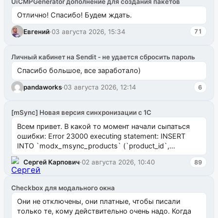
UiCMPGenerator дополнение для создания пакетов
Отлично! Спасибо! Будем ждать.
Евгений
·
03 августа 2026, 15:34
71
Личный кабинет на Sendit - не удается сбросить пароль
Спасибо большое, все заработало)
pandaworks
·
03 августа 2026, 12:14
6
[mSync] Новая версия синхронизации с 1С
Всем привет. В какой то момент начали сыпаться
ошибки: Error 23000 executing statement: INSERT
INTO `modx_msync_products` (`product_id`,
`uuid_1c`) VALUES ...
Сергей Карпович
·
02 августа 2026, 10:40
89
Checkbox для модального окна
Они не отключены, они платные, чтобы писали
только те, кому действительно очень надо. Когда