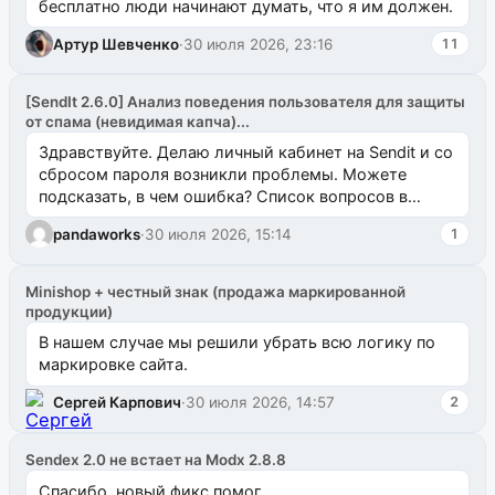
бесплатно люди начинают думать, что я им должен.
Артур Шевченко
·
30 июля 2026, 23:16
11
[SendIt 2.6.0] Анализ поведения пользователя для защиты
от спама (невидимая капча)...
Здравствуйте. Делаю личный кабинет на Sendit и со
сбросом пароля возникли проблемы. Можете
подсказать, в чем ошибка? Список вопросов в
одноименном разделе на modx.pro пока пуст, и,...
pandaworks
·
30 июля 2026, 15:14
1
Minishop + честный знак (продажа маркированной
продукции)
В нашем случае мы решили убрать всю логику по
маркировке сайта.
Сергей Карпович
·
30 июля 2026, 14:57
2
Sendex 2.0 не встает на Modx 2.8.8
Спасибо, новый фикс помог.