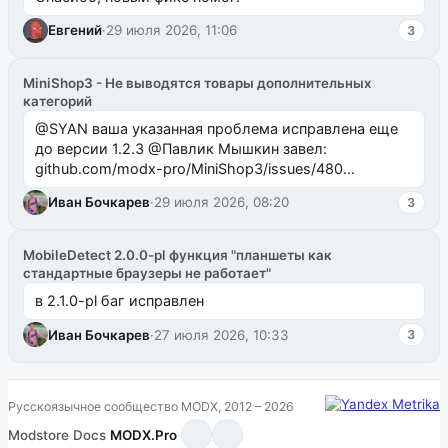
Евгений
·
29 июля 2026, 11:06
3
MiniShop3 - Не выводятся товары дополнительных
категорий
@SYAN ваша указанная проблема исправлена еще
до версии 1.2.3 @Павлик Мышкин завел:
github.com/modx-pro/MiniShop3/issues/480
github.com/modx-pro/MiniShop3/issues/481Исправим
Иван Бочкарев
·
29 июля 2026, 08:20
3
в б...
MobileDetect 2.0.0-pl функция "планшеты как
стандартные браузеры не работает"
в 2.1.0-pl баг исправлен
Иван Бочкарев
·
27 июля 2026, 10:33
3
Русскоязычное сообщество MODX, 2012 – 2026
Modstore
·
Docs
·
MODX.Pro
·