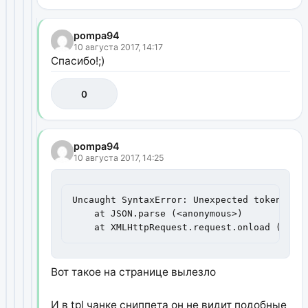
pompa94
10 августа 2017, 14:17
Спасибо!;)
0
pompa94
10 августа 2017, 14:25
Uncaught SyntaxError: Unexpected token E in
    at JSON.parse (<anonymous>)

    at XMLHttpRequest.request.onload (ms2f
Вот такое на странице вылезло
И в tpl чанке сниппета он не видит подобные